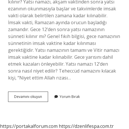
kılınır? Yatsı namazı, akşam vaktinden sonra yatsı
ezanının okunmasıyla başlar ve takvimlerde imsak
vakti olarak belirtilen zamana kadar kılınabilir.
İmsak vakti, Ramazan ayında orucun başladığı
zamandır. Gece 12’den sonra yatsı namazının
sünneti kılınır mı? Genel fıkıh bilgisi, gece namazının
sünnetinin imsak vaktine kadar kılınması
gerektiğidir. Yatsı namazının tamamı ve Vitir namazı
imsak vaktine kadar kılınabilir. Gece yarısını dahil
etmek kazaları önleyebilir. Yatsı namazı 12’den
sonra nasıl niyet edilir? Teheccüd namazını kılacak
kişi, “Niyet ettim Allah rızası…
Seher
Devamını okuyun
Yorum Bırak
Vakti
Yatsı
Namazı
Kılınır
Mı
https://portakalforum.com
https://dzenlifespa.com.tr