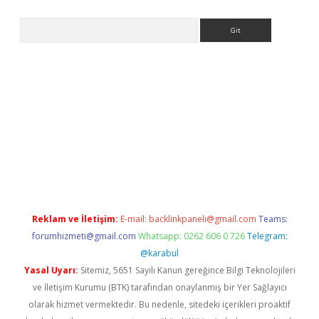
Arama
et giriş yap
Reklam ve İletişim:
E-mail:
backlinkpaneli@gmail.com
Teams:
forumhizmeti@gmail.com
Whatsapp: 0262 606 0 726
Telegram:
@karabul
Yasal Uyarı:
Sitemiz, 5651 Sayılı Kanun gereğince Bilgi Teknolojileri
ve İletişim Kurumu (BTK) tarafından onaylanmış bir Yer Sağlayıcı
olarak hizmet vermektedir. Bu nedenle, sitedeki içerikleri proaktif