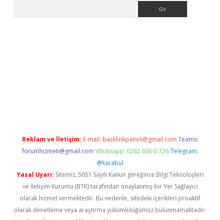
Arama
et giriş yap
Reklam ve İletişim:
E-mail:
backlinkpaneli@gmail.com
Teams:
forumhizmeti@gmail.com
Whatsapp: 0262 606 0 726
Telegram:
@karabul
Yasal Uyarı:
Sitemiz, 5651 Sayılı Kanun gereğince Bilgi Teknolojileri
ve İletişim Kurumu (BTK) tarafından onaylanmış bir Yer Sağlayıcı
olarak hizmet vermektedir. Bu nedenle, sitedeki içerikleri proaktif
olarak denetleme veya araştırma yükümlülüğümüz bulunmamaktadır.