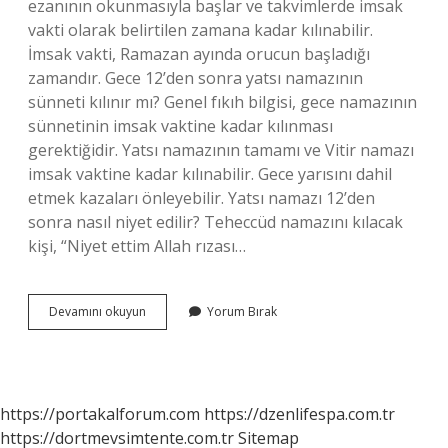
ezanının okunmasıyla başlar ve takvimlerde imsak
vakti olarak belirtilen zamana kadar kılınabilir.
İmsak vakti, Ramazan ayında orucun başladığı
zamandır. Gece 12’den sonra yatsı namazının
sünneti kılınır mı? Genel fıkıh bilgisi, gece namazının
sünnetinin imsak vaktine kadar kılınması
gerektiğidir. Yatsı namazının tamamı ve Vitir namazı
imsak vaktine kadar kılınabilir. Gece yarısını dahil
etmek kazaları önleyebilir. Yatsı namazı 12’den
sonra nasıl niyet edilir? Teheccüd namazını kılacak
kişi, “Niyet ettim Allah rızası…
Seher
Devamını okuyun
Yorum Bırak
Vakti
Yatsı
Namazı
Kılınır
Mı
https://portakalforum.com
https://dzenlifespa.com.tr
https://dortmevsimtente.com.tr
Sitemap