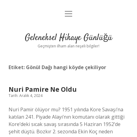
menüyü
Anasayfa
aç
Gizlilik Politikası
Geleneksel Hikaye Günlüğü
Yasal Uyarı
Geçmişten ilham alan neşeli bilgiler!
Hakkımızda
Etiket:
Gönül Dağı hangi köyde çekiliyor
Nuri Pamire Ne Oldu
Tarih: Aralık 4, 2024
Nuri Pamir ölüyor mu? 1951 yılında Kore Savaşı’na
katılan 241. Piyade Alayı’nın komutanı olarak gittiği
Kore’deki sıcak savaş sırasında 5 Haziran 1952’de
şehit düştü. Bozkır 2. sezonda Ekin Koç neden