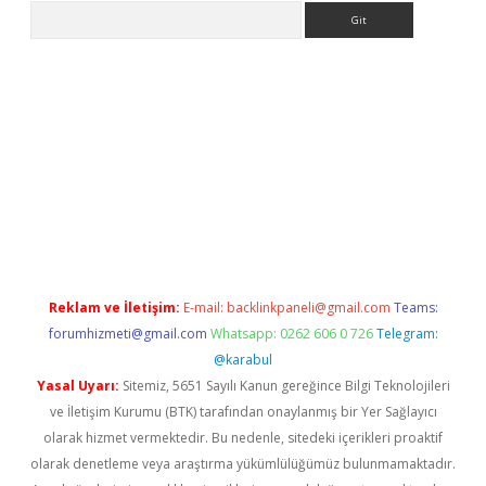
Arama
et giriş yap
Reklam ve İletişim:
E-mail:
backlinkpaneli@gmail.com
Teams:
forumhizmeti@gmail.com
Whatsapp: 0262 606 0 726
Telegram:
@karabul
Yasal Uyarı:
Sitemiz, 5651 Sayılı Kanun gereğince Bilgi Teknolojileri
ve İletişim Kurumu (BTK) tarafından onaylanmış bir Yer Sağlayıcı
olarak hizmet vermektedir. Bu nedenle, sitedeki içerikleri proaktif
olarak denetleme veya araştırma yükümlülüğümüz bulunmamaktadır.