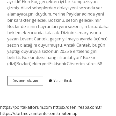
ayrıldı? Ekin Koç gerçekten iyi bir kompozisyon
çizmiş. Ailevi sebeplerden dolayı yeni sezonda yer
alamayacağını duydum. Yerine Payidar adında yeni
bir karakter gelecek. Bozkır 3. sezon gelecek mi?
Bozkır dizisinin hayranları yeni sezon için biraz daha
beklemek zorunda kalacak. Dizinin senaryosunu
yazan Levent Cantek, geçen yıl mayıs ayında üçüncü
sezon olacağını duyurmuştu. Ancak Cantek, bugün
yaptığı duyuruyla sezonun 2025’e ertelendiğini
belirtti. Bozkır dizisi hangi ili anlatıyor? Bozkır
(dizi)BozkırÇekim yeriEskişehirGösterim süresi58…
Nuri
Devamını okuyun
Yorum Bırak
Pamire
Ne
Oldu
https://portakalforum.com
https://dzenlifespa.com.tr
https://dortmevsimtente.com.tr
Sitemap