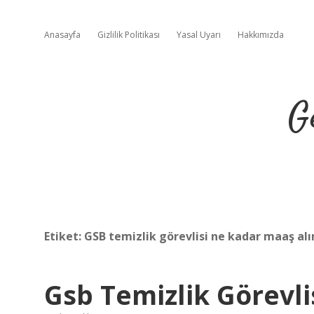
Anasayfa
Gizlilik Politikası
Yasal Uyarı
Hakkımızda
G
Etiket:
GSB temizlik görevlisi ne kadar maaş alı
Gsb Temizlik Görevlis