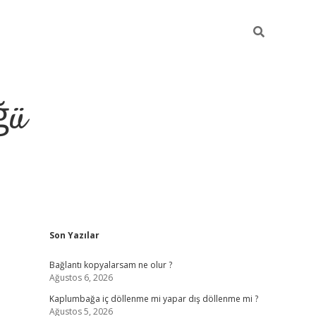
ğü
Sidebar
Son Yazılar
ilbet giriş y
Bağlantı kopyalarsam ne olur ?
Ağustos 6, 2026
Kaplumbağa iç döllenme mi yapar dış döllenme mi ?
Ağustos 5, 2026