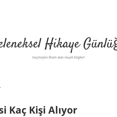
eleneksel Hikaye Günlü
Geçmişten ilham alan neşeli bilgiler!
r
i Kaç Kişi Alıyor