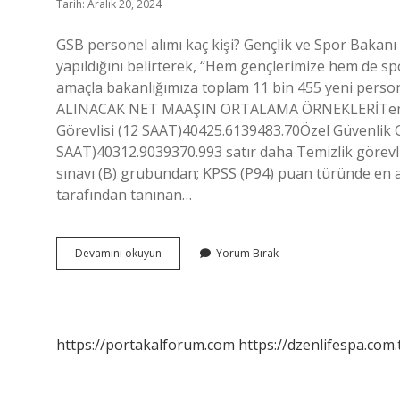
Tarih: Aralık 20, 2024
GSB personel alımı kaç kişi? Gençlik ve Spor Bakanı
yapıldığını belirterek, “Hem gençlerimize hem de sp
amaçla bakanlığımıza toplam 11 bin 455 yeni persone
ALINACAK NET MAAŞIN ORTALAMA ÖRNEKLERİTemizli
Görevlisi (12 SAAT)40425.6139483.70Özel Güvenlik G
SAAT)40312.9039370.993 satır daha Temizlik görevl
sınavı (B) grubundan; KPSS (P94) puan türünde en a
tarafından tanınan…
Gsb
Devamını okuyun
Yorum Bırak
Temizlik
Görevlisi
Kaç
Kişi
Alıyor
https://portakalforum.com
https://dzenlifespa.com.