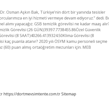
 Dr. Osman Aşkın Bak, Türkiye’nin dört bir yanında tesisler
orcularımıza en iyi hizmeti vermeye devam ediyoruz.” dedi. B
l alımı yapacağız. GSB temizlik görevlisi ne kadar maaş alır
k Görevlisi (26 GÜN)39397.7738455.86Özel Güvenlik
örevlisi (8 SAAT)40266.4139324.50Klima Görevlisi (8
isi kaç puanla atanır? 2020 yılı ÖSYM kamu personeli seçme
z (60) puan almış ortaöğretim mezunları için. MEB
tr
https://dortmevsimtente.com.tr
Sitemap