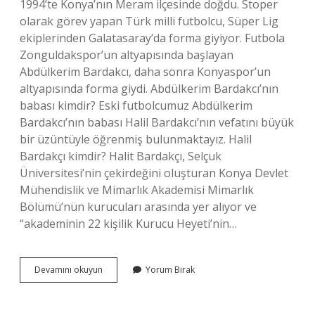
1994’te Konya’nın Meram ilçesinde doğdu. Stoper
olarak görev yapan Türk milli futbolcu, Süper Lig
ekiplerinden Galatasaray’da forma giyiyor. Futbola
Zonguldakspor’un altyapısında başlayan
Abdülkerim Bardakcı, daha sonra Konyaspor’un
altyapısında forma giydi. Abdülkerim Bardakcı’nın
babası kimdir? Eski futbolcumuz Abdülkerim
Bardakcı’nın babası Halil Bardakcı’nın vefatını büyük
bir üzüntüyle öğrenmiş bulunmaktayız. Halil
Bardakçı kimdir? Halit Bardakçı, Selçuk
Üniversitesi’nin çekirdeğini oluşturan Konya Devlet
Mühendislik ve Mimarlık Akademisi Mimarlık
Bölümü’nün kurucuları arasında yer alıyor ve
“akademinin 22 kişilik Kurucu Heyeti’nin…
Abdulkerim
Devamını okuyun
Yorum Bırak
Bardakçı
Türk
Mü