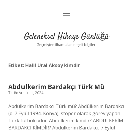
menüyü
Anasayfa
aç
Gizlilik Politikası
Geleneksel Hikaye Günlüğü
Yasal Uyarı
Geçmişten ilham alan neşeli bilgiler!
Hakkımızda
Etiket:
Halil Ural Aksoy kimdir
Abdulkerim Bardakçı Türk Mü
Tarih: Aralık 11, 2024
Abdülkerim Bardakcı Türk mü? Abdülkerim Bardakcı
(d. 7 Eylül 1994, Konya), stoper olarak görev yapan
Türk futbolcudur. Abdulkerim kimdir? ABDÜLKERİM
BARDAKCI KİMDİR? Abdülkerim Bardakcı, 7 Eylül