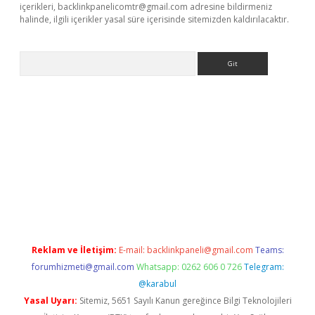
içerikleri,
backlinkpanelicomtr@gmail.com
adresine bildirmeniz
halinde, ilgili içerikler yasal süre içerisinde sitemizden kaldırılacaktır.
Arama
et giriş yap
Reklam ve İletişim:
E-mail:
backlinkpaneli@gmail.com
Teams:
forumhizmeti@gmail.com
Whatsapp: 0262 606 0 726
Telegram:
@karabul
Yasal Uyarı:
Sitemiz, 5651 Sayılı Kanun gereğince Bilgi Teknolojileri