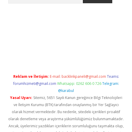
et giriş yap
Reklam ve İletişim:
E-mail:
backlinkpaneli@gmail.com
Teams:
forumhizmeti@gmail.com
Whatsapp: 0262 606 0 726
Telegram:
@karabul
Yasal Uyarı:
Sitemiz, 5651 Sayılı Kanun gereğince Bilgi Teknolojileri
ve İletişim Kurumu (BTK) tarafından onaylanmış bir Yer Sağlayıcı
olarak hizmet vermektedir. Bu nedenle, sitedeki içerikleri proaktif
olarak denetleme veya araştırma yükümlülüğümüz bulunmamaktadır.
Ancak, üyelerimiz yazdıkları içeriklerin sorumluluğunu taşımakta olup,