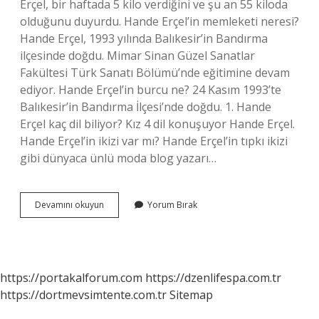
Erçel, bir haftada 5 kilo verdiğini ve şu an 55 kiloda
olduğunu duyurdu. Hande Erçel’in memleketi neresi?
Hande Erçel, 1993 yılında Balıkesir’in Bandırma
ilçesinde doğdu. Mimar Sinan Güzel Sanatlar
Fakültesi Türk Sanatı Bölümü’nde eğitimine devam
ediyor. Hande Erçel’in burcu ne? 24 Kasım 1993’te
Balıkesir’in Bandırma İlçesi’nde doğdu. 1. Hande
Erçel kaç dil biliyor? Kız 4 dil konuşuyor Hande Erçel.
Hande Erçel’in ikizi var mı? Hande Erçel’in tıpkı ikizi
gibi dünyaca ünlü moda blog yazarı…
Hande
Devamını okuyun
Yorum Bırak
Erçel
In
Evi
Nerede
https://portakalforum.com
https://dzenlifespa.com.tr
https://dortmevsimtente.com.tr
Sitemap