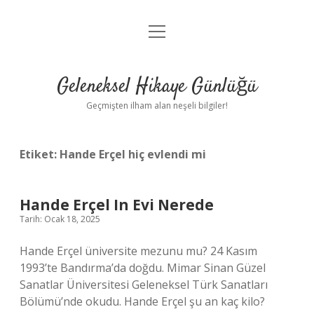
menüyü
Anasayfa
aç
Gizlilik Politikası
Geleneksel Hikaye Günlüğü
Yasal Uyarı
Geçmişten ilham alan neşeli bilgiler!
Hakkımızda
Etiket:
Hande Erçel hiç evlendi mi
Hande Erçel In Evi Nerede
Tarih: Ocak 18, 2025
Hande Erçel üniversite mezunu mu? 24 Kasım
1993’te Bandırma’da doğdu. Mimar Sinan Güzel
Sanatlar Üniversitesi Geleneksel Türk Sanatları
Bölümü’nde okudu. Hande Erçel şu an kaç kilo?