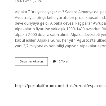
Tarih: Ekim 13, 2024
Alpaka Türkiye’de yaşar mı? Sadece Almanya’da şu a
Avustralyalı bir şirketle yürütülen proje kapsamında 
deve dünyaya geldi. Alpaka devesi kaç para? Avrupa’d
alpakaların fiyatı ise yaklaşık 1300-1400 avrodur. Bir ç
alpaka 2.000 dolara satın alınır. Alpaka devesi eti 
kabul edilen Alpaka Günü, her yıl 1 Ağustos’ta ülk
yani 3,7 milyona ev sahipliği yapıyor. Alpakalar ek
Türkiyede
Devamını okuyun
12 Yorum
Alpaka
Yetişir
Mi
https://portakalforum.com
https://dzenlifespa.com.