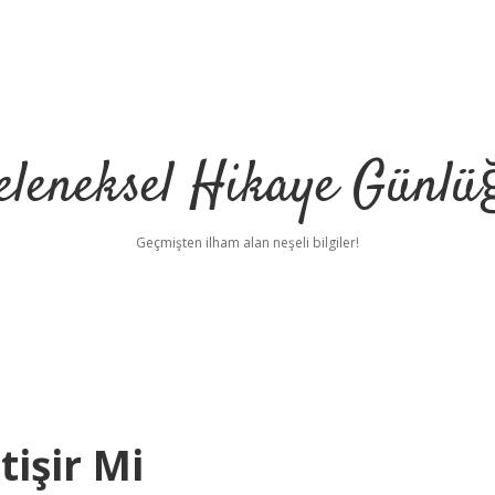
eleneksel Hikaye Günlü
Geçmişten ilham alan neşeli bilgiler!
işir Mi