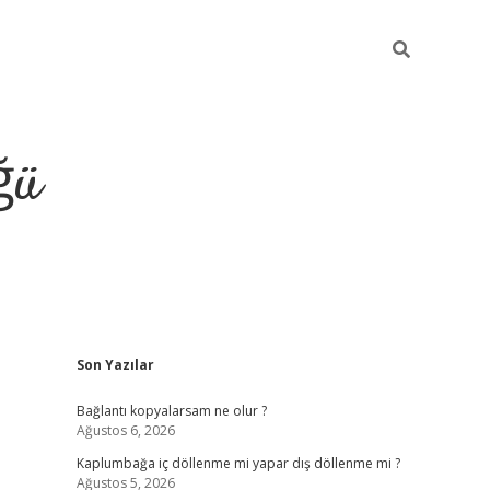
ğü
Sidebar
Son Yazılar
ilbet giriş y
Bağlantı kopyalarsam ne olur ?
Ağustos 6, 2026
Kaplumbağa iç döllenme mi yapar dış döllenme mi ?
Ağustos 5, 2026