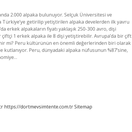
nda 2.000 alpaka bulunuyor. Selçuk Üniversitesi ve
Türkiye’ye getirilip yetiştirilen alpaka develerden ilk yavru
a erkek alpakaların fiyatı yaklaşık 250-300 avro, dişi
iftçi 1 erkek alpaka ile 8 dişi yetiştirebilir. Avrupa’da bir çift
yenir mi? Peru kültürünün en önemli değerlerinden biri olarak
ede kutlanıyor. Peru, dünyadaki alpaka nüfusunun %87’sine,
onomiye…
tr
https://dortmevsimtente.com.tr
Sitemap