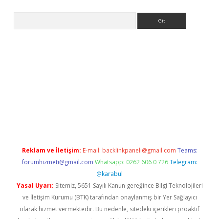
Arama
et giriş yap
Reklam ve İletişim:
E-mail:
backlinkpaneli@gmail.com
Teams:
forumhizmeti@gmail.com
Whatsapp: 0262 606 0 726
Telegram:
@karabul
Yasal Uyarı:
Sitemiz, 5651 Sayılı Kanun gereğince Bilgi Teknolojileri
ve İletişim Kurumu (BTK) tarafından onaylanmış bir Yer Sağlayıcı
olarak hizmet vermektedir. Bu nedenle, sitedeki içerikleri proaktif