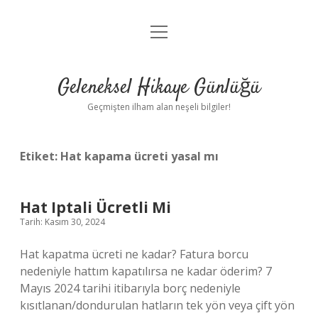
menüyü
Anasayfa
aç
Gizlilik Politikası
Geleneksel Hikaye Günlüğü
Yasal Uyarı
Geçmişten ilham alan neşeli bilgiler!
Hakkımızda
Etiket:
Hat kapama ücreti yasal mı
Hat Iptali Ücretli Mi
Tarih: Kasım 30, 2024
Hat kapatma ücreti ne kadar? Fatura borcu
nedeniyle hattım kapatılırsa ne kadar öderim? 7
Mayıs 2024 tarihi itibarıyla borç nedeniyle
kısıtlanan/dondurulan hatların tek yön veya çift yön