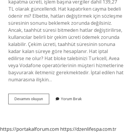
kapatma ücreti, işlem başına vergiler dahil 139,27
TL olarak güncellendi. Hat kapatırken cayma bedeli
ödenir mi? Elbette, hatları değiştirmek için sözleşme
süresinin sonunu beklemek zorunda değilsiniz.
Ancak, taahhüt süresi bitmeden hatlar değiştirilirse,
kullanıcılar belirli bir çekim ücreti ödemek zorunda
kalabilir. Çekim ücreti, taahhüt süresinin sonuna
kadar kalan süreye göre hesaplanır. Hat iptal
edilirse ne olur? Hat bloke talebinizi Turkcell, Avea
veya Vodafone operatörlerinin müşteri hizmetlerine
başvurarak iletmeniz gerekmektedir. İptal edilen hat
numarasına ilişkin…
Hat
Devamını okuyun
Yorum Bırak
Iptali
Ücretli
Mi
https://portakalforum.com
https://dzenlifespa.com.tr