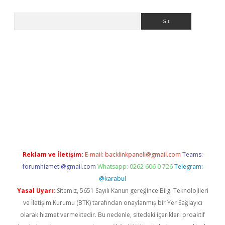
Arama
bet giriş yap
Reklam ve İletişim:
E-mail:
backlinkpaneli@gmail.com
Teams:
forumhizmeti@gmail.com
Whatsapp: 0262 606 0 726
Telegram:
@karabul
Yasal Uyarı:
Sitemiz, 5651 Sayılı Kanun gereğince Bilgi Teknolojileri
ve İletişim Kurumu (BTK) tarafından onaylanmış bir Yer Sağlayıcı
olarak hizmet vermektedir. Bu nedenle, sitedeki içerikleri proaktif