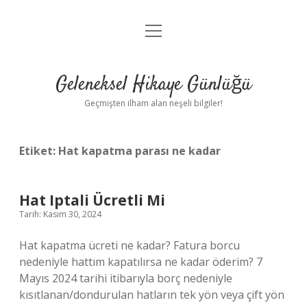
menüyü
Anasayfa
aç
Gizlilik Politikası
Geleneksel Hikaye Günlüğü
Yasal Uyarı
Geçmişten ilham alan neşeli bilgiler!
Hakkımızda
Etiket:
Hat kapatma parası ne kadar
Hat Iptali Ücretli Mi
Tarih: Kasım 30, 2024
Hat kapatma ücreti ne kadar? Fatura borcu
nedeniyle hattım kapatılırsa ne kadar öderim? 7
Mayıs 2024 tarihi itibarıyla borç nedeniyle
kısıtlanan/dondurulan hatların tek yön veya çift yön