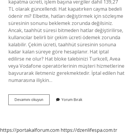
kapatma ücreti, işlem başına vergiler dahil 139,27
TL olarak güncellendi. Hat kapatırken cayma bedeli
ödenir mi? Elbette, hatları değiştirmek için sözleşme
süresinin sonunu beklemek zorunda değilsiniz.
Ancak, taahhüt süresi bitmeden hatlar değiştirilirse,
kullanıcılar belirli bir çekim ücreti ödemek zorunda
kalabilir. Çekim ücreti, taahhüt süresinin sonuna
kadar kalan süreye göre hesaplanır. Hat iptal
edilirse ne olur? Hat bloke talebinizi Turkcell, Avea
veya Vodafone operatörlerinin müşteri hizmetlerine
başvurarak iletmeniz gerekmektedir. İptal edilen hat
numarasına ilişkin…
Hat
Devamını okuyun
Yorum Bırak
Iptali
Ücretli
Mi
https://portakalforum.com
https://dzenlifespa.com.tr