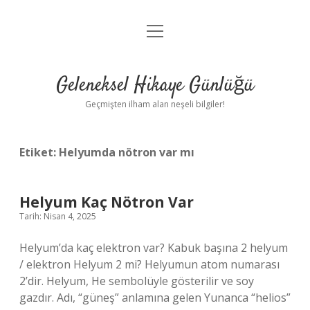
menüyü
Anasayfa
aç
Gizlilik Politikası
Geleneksel Hikaye Günlüğü
Yasal Uyarı
Geçmişten ilham alan neşeli bilgiler!
Hakkımızda
Etiket:
Helyumda nötron var mı
Helyum Kaç Nötron Var
Tarih: Nisan 4, 2025
Helyum’da kaç elektron var? Kabuk başına 2 helyum
/ elektron Helyum 2 mi? Helyumun atom numarası
2’dir. Helyum, He sembolüyle gösterilir ve soy
gazdır. Adı, “güneş” anlamına gelen Yunanca “helios”