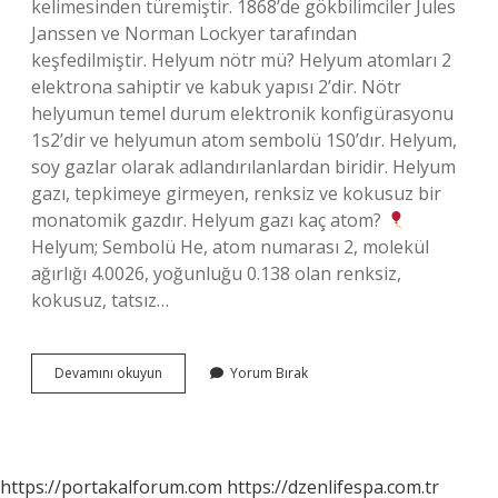
kelimesinden türemiştir. 1868’de gökbilimciler Jules
Janssen ve Norman Lockyer tarafından
keşfedilmiştir. Helyum nötr mü? Helyum atomları 2
elektrona sahiptir ve kabuk yapısı 2’dir. Nötr
helyumun temel durum elektronik konfigürasyonu
1s2’dir ve helyumun atom sembolü 1S0’dır. Helyum,
soy gazlar olarak adlandırılanlardan biridir. Helyum
gazı, tepkimeye girmeyen, renksiz ve kokusuz bir
monatomik gazdır. Helyum gazı kaç atom?
Helyum; Sembolü He, atom numarası 2, molekül
ağırlığı 4.0026, yoğunluğu 0.138 olan renksiz,
kokusuz, tatsız…
Helyum
Devamını okuyun
Yorum Bırak
Kaç
Nötron
Var
https://portakalforum.com
https://dzenlifespa.com.tr