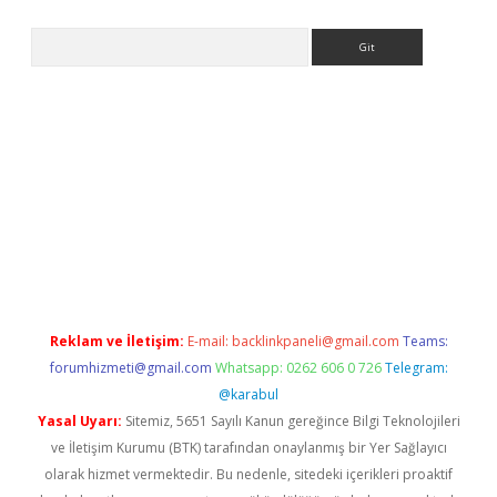
Arama
t giriş yap
Reklam ve İletişim:
E-mail:
backlinkpaneli@gmail.com
Teams:
forumhizmeti@gmail.com
Whatsapp: 0262 606 0 726
Telegram:
@karabul
Yasal Uyarı:
Sitemiz, 5651 Sayılı Kanun gereğince Bilgi Teknolojileri
ve İletişim Kurumu (BTK) tarafından onaylanmış bir Yer Sağlayıcı
olarak hizmet vermektedir. Bu nedenle, sitedeki içerikleri proaktif