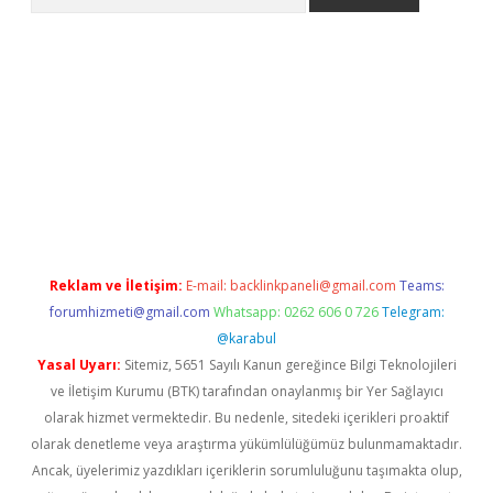
t giriş yap
Reklam ve İletişim:
E-mail:
backlinkpaneli@gmail.com
Teams:
forumhizmeti@gmail.com
Whatsapp: 0262 606 0 726
Telegram:
@karabul
Yasal Uyarı:
Sitemiz, 5651 Sayılı Kanun gereğince Bilgi Teknolojileri
ve İletişim Kurumu (BTK) tarafından onaylanmış bir Yer Sağlayıcı
olarak hizmet vermektedir. Bu nedenle, sitedeki içerikleri proaktif
olarak denetleme veya araştırma yükümlülüğümüz bulunmamaktadır.
Ancak, üyelerimiz yazdıkları içeriklerin sorumluluğunu taşımakta olup,