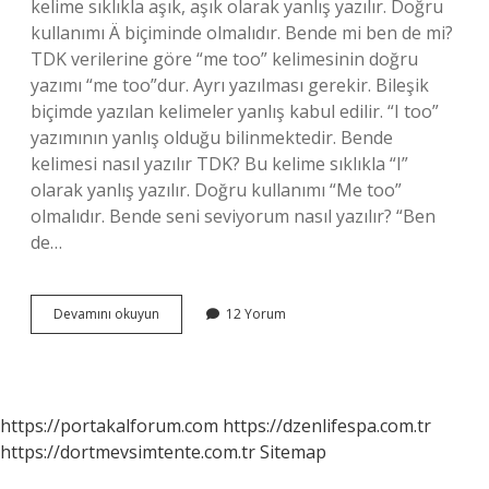
kelime sıklıkla aşık, aşık olarak yanlış yazılır. Doğru
kullanımı Ä biçiminde olmalıdır. Bende mi ben de mi?
TDK verilerine göre “me too” kelimesinin doğru
yazımı “me too”dur. Ayrı yazılması gerekir. Bileşik
biçimde yazılan kelimeler yanlış kabul edilir. “I too”
yazımının yanlış olduğu bilinmektedir. Bende
kelimesi nasıl yazılır TDK? Bu kelime sıklıkla “I”
olarak yanlış yazılır. Doğru kullanımı “Me too”
olmalıdır. Bende seni seviyorum nasıl yazılır? “Ben
de…
Bende
Devamını okuyun
12 Yorum
Sana
Aşığım
Nasıl
Yazılır
https://portakalforum.com
https://dzenlifespa.com.tr
https://dortmevsimtente.com.tr
Sitemap