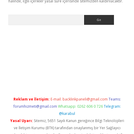
halinde, ilgili içerikler yasal süre içerisinde sitemizden kaldırılacaktır.
Arama
et giriş yap
Reklam ve İletişim:
E-mail:
backlinkpaneli@gmail.com
Teams:
forumhizmeti@gmail.com
Whatsapp: 0262 606 0 726
Telegram:
@karabul
Yasal Uyarı:
Sitemiz, 5651 Sayılı Kanun gereğince Bilgi Teknolojileri
ve İletişim Kurumu (BTK) tarafından onaylanmış bir Yer Sağlayıcı