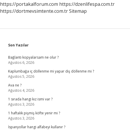
Gibi
https://portakalforum.com
https://dzenlifespa.com.tr
Olmak
https://dortmevsimtente.com.tr
Sitemap
Sidebar
Son Yazılar
Bağlantı kopyalarsam ne olur ?
Ağustos 6, 2026
Kaplumbağa iç döllenme mi yapar dış döllenme mi ?
Ağustos 5, 2026
Ava ne ?
Ağustos 4, 2026
1 sırada hangi kız ismi var ?
Ağustos 3, 2026
1 haftalık pişmiş köfte yenir mi ?
Ağustos 3, 2026
İspanyollar hangi alfabeyi kullanır ?