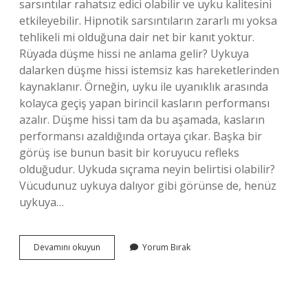
sarsıntılar rahatsız edici olabilir ve uyku kalitesini
etkileyebilir. Hipnotik sarsıntıların zararlı mı yoksa
tehlikeli mi olduğuna dair net bir kanıt yoktur.
Rüyada düşme hissi ne anlama gelir? Uykuya
dalarken düşme hissi istemsiz kas hareketlerinden
kaynaklanır. Örneğin, uyku ile uyanıklık arasında
kolayca geçiş yapan birincil kasların performansı
azalır. Düşme hissi tam da bu aşamada, kasların
performansı azaldığında ortaya çıkar. Başka bir
görüş ise bunun basit bir koruyucu refleks
olduğudur. Uykuda sıçrama neyin belirtisi olabilir?
Vücudunuz uykuya dalıyor gibi görünse de, henüz
uykuya…
Uyurken
Devamını okuyun
Yorum Bırak
Neden
Bir
Yerden
Düşüyormuş