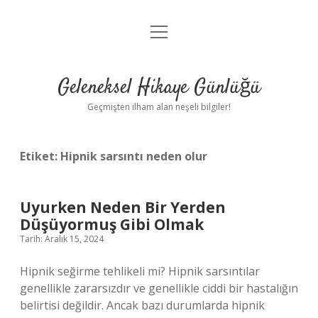
menüyü
Anasayfa
aç
Gizlilik Politikası
Geleneksel Hikaye Günlüğü
Yasal Uyarı
Geçmişten ilham alan neşeli bilgiler!
Hakkımızda
Etiket:
Hipnik sarsıntı neden olur
Uyurken Neden Bir Yerden
Düşüyormuş Gibi Olmak
Tarih: Aralık 15, 2024
Hipnik seğirme tehlikeli mi? Hipnik sarsıntılar
genellikle zararsızdır ve genellikle ciddi bir hastalığın
belirtisi değildir. Ancak bazı durumlarda hipnik