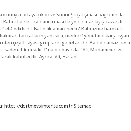
 sorunuyla ortaya çıkan ve Sünni-Şii çatışması bağlamında
Bâtini fikirleri canlandırması ile yeni bir anlayış kazandı.
 el-Cedide idi. Batınilik amacı nedir? Bâtinizme hareketi,
 kaldıran tarikatların yanı sıra, merkezî yönetime karşı isyan
ürüten çeşitli siyasi grupların genel adıdır. Batini namaz nedir
tir, sadece bir duadır. Duanın başında: “Ali, Muhammed ve
rak kabul edilir. Ayrıca, Ali, Hasan,…
tr
https://dortmevsimtente.com.tr
Sitemap