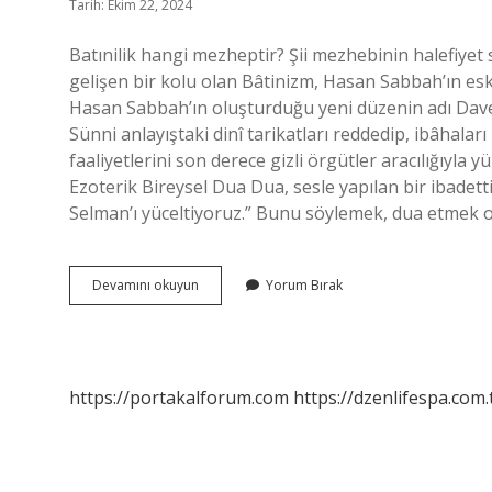
Tarih: Ekim 22, 2024
Batınilik hangi mezheptir? Şii mezhebinin halefiyet
gelişen bir kolu olan Bâtinizm, Hasan Sabbah’ın eski 
Hasan Sabbah’ın oluşturduğu yeni düzenin adı Davet’
Sünni anlayıştaki dinî tarikatları reddedip, ibâhaları
faaliyetlerini son derece gizli örgütler aracılığıyla y
Ezoterik Bireysel Dua Dua, sesle yapılan bir ibadet
Selman’ı yüceltiyoruz.” Bunu söylemek, dua etmek ola
Batıni
Devamını okuyun
Yorum Bırak
Mezhebi
Nedir
https://portakalforum.com
https://dzenlifespa.com.