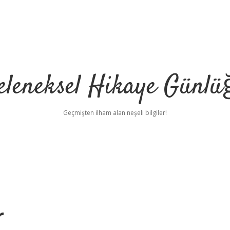
eleneksel Hikaye Günlü
Geçmişten ilham alan neşeli bilgiler!
r