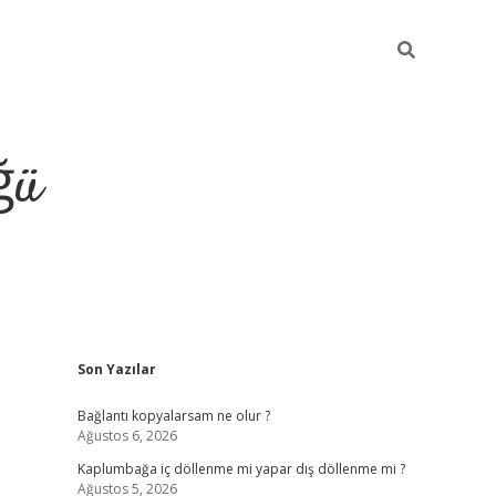
ğü
Sidebar
Son Yazılar
ilbet giriş y
Bağlantı kopyalarsam ne olur ?
Ağustos 6, 2026
Kaplumbağa iç döllenme mi yapar dış döllenme mi ?
Ağustos 5, 2026