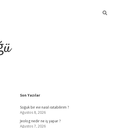
ğü
Sidebar
Son Yazılar
ilbet giriş y
Soğuk bir evi nasıl ısıtabilirim ?
Ağustos 8, 2026
Jeolog nedir ne iş yapar ?
Ağustos 7, 2026