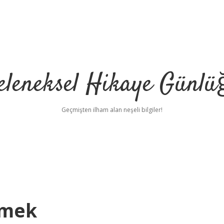
eleneksel Hikaye Günlü
Geçmişten ilham alan neşeli bilgiler!
emek