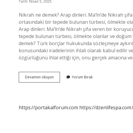
Tarih: Nisan 5, 2025
Nikrah ne demek? Arap dinleri. Ma’īn’de Nikrah şifa
ortasındaki bir tepede bulunan türbesi, ölmekte ola
Arap dinleri. Ma’īn’de Nikrah şifa veren bir koruyuc
tepede bulunan türbesi, ölmekte olanlar ve doğum y
demek? Türk borçlar hukukunda sözleşmeye aykırılı
konusundaki iradelerinin ihlali olarak kabul edilir 
özgürlüğünü ihlal ettiği için, onu gerçek amacına ve
Nikrah
Devamını okuyun
Yorum Bırak
Etmek
Ne
Demek
https://portakalforum.com
https://dzenlifespa.com.