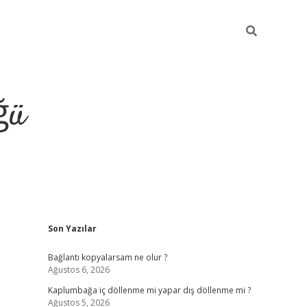
ğü
Sidebar
Son Yazılar
ilbet giriş y
Bağlantı kopyalarsam ne olur ?
Ağustos 6, 2026
Kaplumbağa iç döllenme mi yapar dış döllenme mi ?
Ağustos 5, 2026