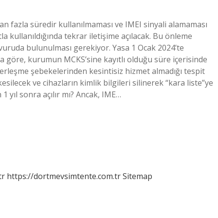
ldan fazla süredir kullanılmaması ve IMEI sinyali alamaması
tla kullanıldığında tekrar iletişime açılacak. Bu önleme
şvuruda bulunulması gerekiyor. Yasa 1 Ocak 2024’te
na göre, kurumun MCKS’sine kayıtlı olduğu süre içerisinde
berleşme şebekelerinden kesintisiz hizmet almadığı tespit
silecek ve cihazların kimlik bilgileri silinerek “kara liste”ye
 1 yıl sonra açılır mı? Ancak, IME…
tr
https://dortmevsimtente.com.tr
Sitemap