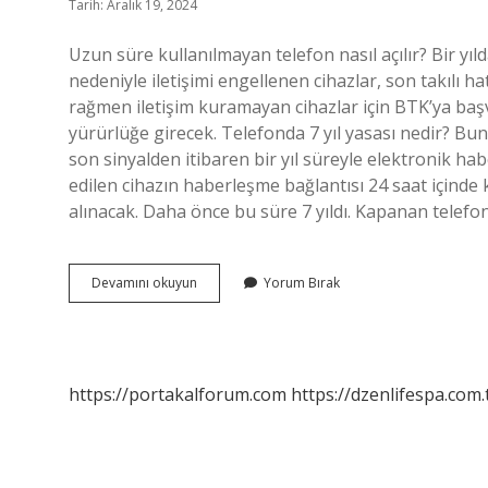
Tarih: Aralık 19, 2024
Uzun süre kullanılmayan telefon nasıl açılır? Bir yı
nedeniyle iletişimi engellenen cihazlar, son takılı ha
rağmen iletişim kuramayan cihazlar için BTK’ya ba
yürürlüğe girecek. Telefonda 7 yıl yasası nedir? Bu
son sinyalden itibaren bir yıl süreyle elektronik ha
edilen cihazın haberleşme bağlantısı 24 saat içinde ke
alınacak. Daha önce bu süre 7 yıldı. Kapanan telefon
7
Devamını okuyun
Yorum Bırak
Yıl
Kullanılmayan
Cihaz
Nasıl
Açılır
https://portakalforum.com
https://dzenlifespa.com.