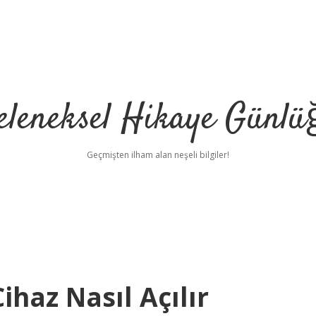
eleneksel Hikaye Günlü
Geçmişten ilham alan neşeli bilgiler!
ihaz Nasıl Açılır