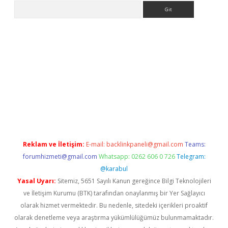
Arama
t giriş yap
Reklam ve İletişim:
E-mail:
backlinkpaneli@gmail.com
Teams:
forumhizmeti@gmail.com
Whatsapp: 0262 606 0 726
Telegram:
@karabul
Yasal Uyarı:
Sitemiz, 5651 Sayılı Kanun gereğince Bilgi Teknolojileri
ve İletişim Kurumu (BTK) tarafından onaylanmış bir Yer Sağlayıcı
olarak hizmet vermektedir. Bu nedenle, sitedeki içerikleri proaktif
olarak denetleme veya araştırma yükümlülüğümüz bulunmamaktadır.