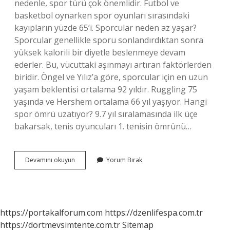
nedenle, spor türü çok önemlidir. Futbol ve
basketbol oynarken spor oyunları sırasındaki
kayıpların yüzde 65’i. Sporcular neden az yaşar?
Sporcular genellikle sporu sonlandırdıktan sonra
yüksek kalorili bir diyetle beslenmeye devam
ederler. Bu, vücuttaki aşınmayı artıran faktörlerden
biridir. Öngel ve Yılız’a göre, sporcular için en uzun
yaşam beklentisi ortalama 92 yıldır. Ruggling 75
yaşında ve Hershem ortalama 66 yıl yaşıyor. Hangi
spor ömrü uzatıyor? 9.7 yıl sıralamasında ilk üçe
bakarsak, tenis oyuncuları 1. tenisin ömrünü…
Vücut
Devamını okuyun
Yorum Bırak
Geliştirme
Ömrü
Kısaltır
Mı
https://portakalforum.com
https://dzenlifespa.com.tr
https://dortmevsimtente.com.tr
Sitemap