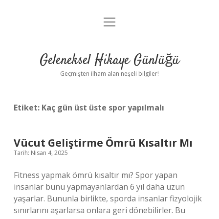
menüyü
Anasayfa
aç
Gizlilik Politikası
Geleneksel Hikaye Günlüğü
Yasal Uyarı
Geçmişten ilham alan neşeli bilgiler!
Hakkımızda
Etiket:
Kaç gün üst üste spor yapılmalı
Vücut Geliştirme Ömrü Kısaltır Mı
Tarih: Nisan 4, 2025
Fitness yapmak ömrü kısaltır mı? Spor yapan
insanlar bunu yapmayanlardan 6 yıl daha uzun
yaşarlar. Bununla birlikte, sporda insanlar fizyolojik
sınırlarını aşarlarsa onlara geri dönebilirler. Bu