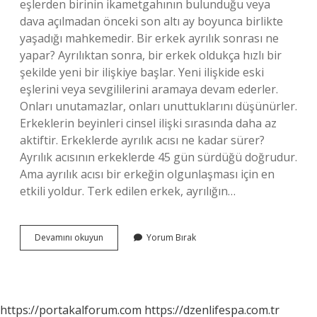
eşlerden birinin ikametgahının bulunduğu veya
dava açılmadan önceki son altı ay boyunca birlikte
yaşadığı mahkemedir. Bir erkek ayrılık sonrası ne
yapar? Ayrılıktan sonra, bir erkek oldukça hızlı bir
şekilde yeni bir ilişkiye başlar. Yeni ilişkide eski
eşlerini veya sevgililerini aramaya devam ederler.
Onları unutamazlar, onları unuttuklarını düşünürler.
Erkeklerin beyinleri cinsel ilişki sırasında daha az
aktiftir. Erkeklerde ayrılık acısı ne kadar sürer?
Ayrılık acısının erkeklerde 45 gün sürdüğü doğrudur.
Ama ayrılık acısı bir erkeğin olgunlaşması için en
etkili yoldur. Terk edilen erkek, ayrılığın…
Erkek
Devamını okuyun
Yorum Bırak
Ayrılmak
Isterse
Kadın
Ne
Yapmalı
https://portakalforum.com
https://dzenlifespa.com.tr