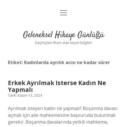
menüyü
Anasayfa
aç
Gizlilik Politikası
Geleneksel Hikaye Günlüğü
Yasal Uyarı
Geçmişten ilham alan neşeli bilgiler!
Hakkımızda
Etiket:
Kadınlarda ayrılık acısı ne kadar sürer
Erkek Ayrılmak Isterse Kadın Ne
Yapmalı
Tarih: Kasım 13, 2024
Ayrılmak isteyen kadın ne yapmalı? Boşanma davası
açmak için aile mahkemesine başvuruda bulunmak
gerekir. Boşanma davalarında yetkili mahkeme,