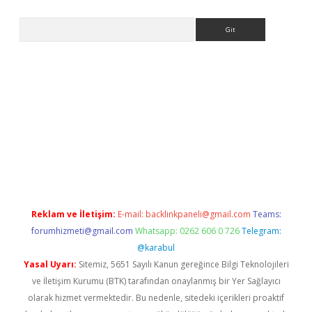
Arama
t giriş yap
Reklam ve İletişim:
E-mail:
backlinkpaneli@gmail.com
Teams:
forumhizmeti@gmail.com
Whatsapp: 0262 606 0 726
Telegram:
@karabul
Yasal Uyarı:
Sitemiz, 5651 Sayılı Kanun gereğince Bilgi Teknolojileri
ve İletişim Kurumu (BTK) tarafından onaylanmış bir Yer Sağlayıcı
olarak hizmet vermektedir. Bu nedenle, sitedeki içerikleri proaktif