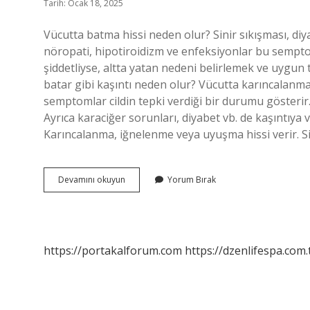
Tarih: Ocak 18, 2025
Vücutta batma hissi neden olur? Sinir sıkışması, diya
nöropati, hipotiroidizm ve enfeksiyonlar bu sempt
şiddetliyse, altta yatan nedeni belirlemek ve uygun
batar gibi kaşıntı neden olur? Vücutta karıncalanma 
semptomlar cildin tepki verdiği bir durumu gösterir. 
Ayrıca karaciğer sorunları, diyabet vb. de kaşıntıya 
Karıncalanma, iğnelenme veya uyuşma hissi verir. Sin
Batma
Devamını okuyun
Yorum Bırak
Hissi
Nedir
https://portakalforum.com
https://dzenlifespa.com.