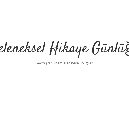
eleneksel Hikaye Günlü
Geçmişten ilham alan neşeli bilgiler!