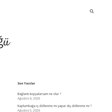
ğü
Sidebar
Son Yazılar
ilbet giriş 
Bağlantı kopyalarsam ne olur ?
Ağustos 6, 2026
Kaplumbağa iç döllenme mi yapar dış döllenme mi ?
Ağustos 5, 2026