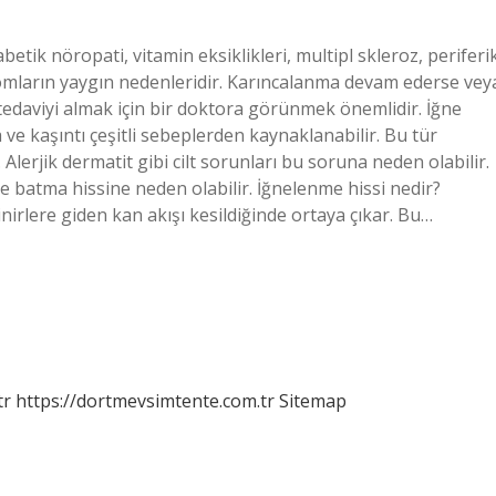
betik nöropati, vitamin eksiklikleri, multipl skleroz, periferi
omların yaygın nedenleridir. Karıncalanma devam ederse vey
 tedaviyi almak için bir doktora görünmek önemlidir. İğne
ve kaşıntı çeşitli sebeplerden kaynaklanabilir. Bu tür
Alerjik dermatit gibi cilt sorunları bu soruna neden olabilir.
ve batma hissine neden olabilir. İğnelenme hissi nedir?
irlere giden kan akışı kesildiğinde ortaya çıkar. Bu…
tr
https://dortmevsimtente.com.tr
Sitemap