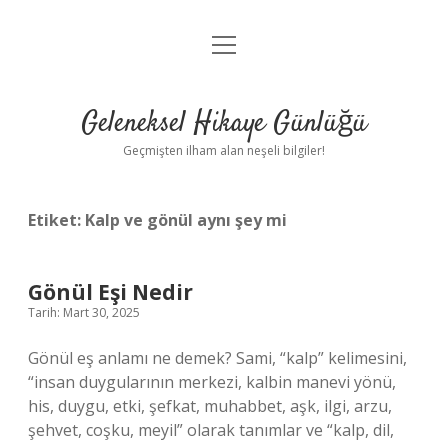
menüyü
Anasayfa
aç
Gizlilik Politikası
Geleneksel Hikaye Günlüğü
Yasal Uyarı
Geçmişten ilham alan neşeli bilgiler!
Hakkımızda
Etiket:
Kalp ve gönül aynı şey mi
Gönül Eşi Nedir
Tarih: Mart 30, 2025
Gönül eş anlamı ne demek? Sami, “kalp” kelimesini,
“insan duygularının merkezi, kalbin manevi yönü,
his, duygu, etki, şefkat, muhabbet, aşk, ilgi, arzu,
şehvet, coşku, meyil” olarak tanımlar ve “kalp, dil,