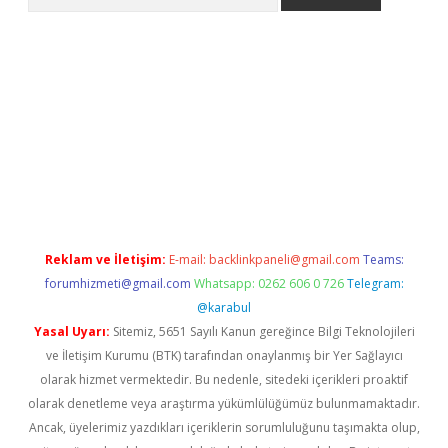
t giriş yap
Reklam ve İletişim:
E-mail:
backlinkpaneli@gmail.com
Teams:
forumhizmeti@gmail.com
Whatsapp: 0262 606 0 726
Telegram:
@karabul
Yasal Uyarı:
Sitemiz, 5651 Sayılı Kanun gereğince Bilgi Teknolojileri
ve İletişim Kurumu (BTK) tarafından onaylanmış bir Yer Sağlayıcı
olarak hizmet vermektedir. Bu nedenle, sitedeki içerikleri proaktif
olarak denetleme veya araştırma yükümlülüğümüz bulunmamaktadır.
Ancak, üyelerimiz yazdıkları içeriklerin sorumluluğunu taşımakta olup,