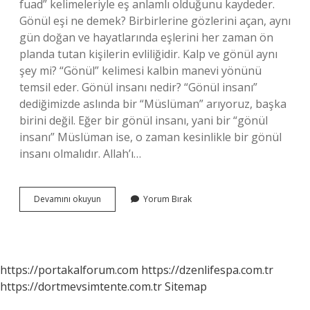
fuad” kelimeleriyle eş anlamlı olduğunu kaydeder.
Gönül eşi ne demek? Birbirlerine gözlerini açan, aynı
gün doğan ve hayatlarında eşlerini her zaman ön
planda tutan kişilerin evliliğidir. Kalp ve gönül aynı
şey mi? “Gönül” kelimesi kalbin manevi yönünü
temsil eder. Gönül insanı nedir? “Gönül insanı”
dediğimizde aslında bir “Müslüman” arıyoruz, başka
birini değil. Eğer bir gönül insanı, yani bir “gönül
insanı” Müslüman ise, o zaman kesinlikle bir gönül
insanı olmalıdır. Allah’ı…
Gönül
Devamını okuyun
Yorum Bırak
Eşi
Nedir
https://portakalforum.com
https://dzenlifespa.com.tr
https://dortmevsimtente.com.tr
Sitemap