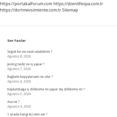
Damar
https://portakalforum.com
https://dzenlifespa.com.tr
Getirir
https://dortmevsimtente.com.tr
Sitemap
Sidebar
Son Yazılar
Soğuk bir evi nasıl ısıtabilirim ?
Ağustos 8, 2026
Jeolog nedir ne iş yapar ?
Ağustos 7, 2026
Bağlantı kopyalarsam ne olur ?
Ağustos 6, 2026
Kaplumbağa iç döllenme mi yapar dış döllenme mi ?
Ağustos 5, 2026
Ava ne ?
Ağustos 4, 2026
1 sırada hangi kız ismi var ?