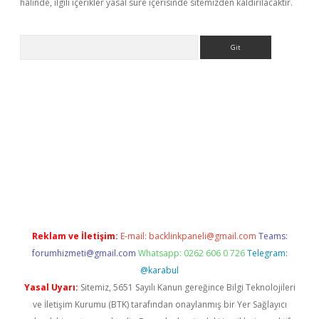
halinde, ilgili içerikler yasal süre içerisinde sitemizden kaldırılacaktır.
Arama
t giriş yap
Reklam ve İletişim:
E-mail:
backlinkpaneli@gmail.com
Teams:
forumhizmeti@gmail.com
Whatsapp: 0262 606 0 726
Telegram:
@karabul
Yasal Uyarı:
Sitemiz, 5651 Sayılı Kanun gereğince Bilgi Teknolojileri
ve İletişim Kurumu (BTK) tarafından onaylanmış bir Yer Sağlayıcı