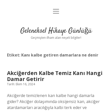
menüyü
Anasayfa
aç
Gizlilik Politikası
Geleneksel Hikaye Günlüğü
Yasal Uyarı
Geçmişten ilham alan neşeli bilgiler!
Hakkımızda
Etiket:
Kanı kalbe getiren damarlara ne denir
Akciğerden Kalbe Temiz Kanı Hangi
Damar Getirir
Tarih: Ekim 16, 2024
Akciğerde temizlenen kan kalbe hangi damarla
gider? Akciğer dolaşımında oksijensiz kan, akciğer
atardamarları aracılığıyla kalbi terk eder ve