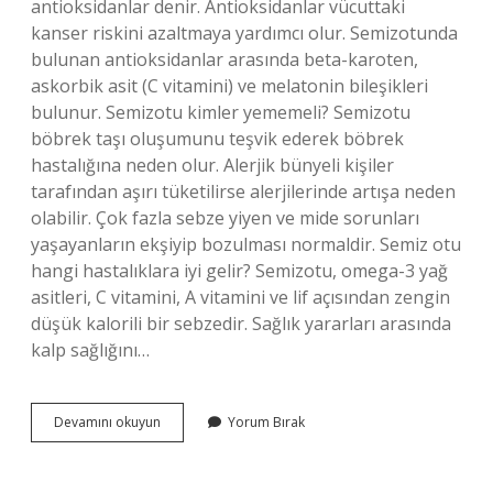
antioksidanlar denir. Antioksidanlar vücuttaki
kanser riskini azaltmaya yardımcı olur. Semizotunda
bulunan antioksidanlar arasında beta-karoten,
askorbik asit (C vitamini) ve melatonin bileşikleri
bulunur. Semizotu kimler yememeli? Semizotu
böbrek taşı oluşumunu teşvik ederek böbrek
hastalığına neden olur. Alerjik bünyeli kişiler
tarafından aşırı tüketilirse alerjilerinde artışa neden
olabilir. Çok fazla sebze yiyen ve mide sorunları
yaşayanların ekşiyip bozulması normaldir. Semiz otu
hangi hastalıklara iyi gelir? Semizotu, omega-3 yağ
asitleri, C vitamini, A vitamini ve lif açısından zengin
düşük kalorili bir sebzedir. Sağlık yararları arasında
kalp sağlığını…
Kanser
Devamını okuyun
Yorum Bırak
Hastaları
Semizotu
Yiyebilir