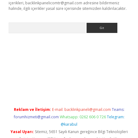
içerikleri,
backlinkpanelicomtr@gmail.com
adresine bildirmeniz
halinde, ilgili içerikler yasal süre içerisinde sitemizden kaldırılacaktır.
Arama
t giriş yap
Reklam ve İletişim:
E-mail:
backlinkpaneli@gmail.com
Teams:
forumhizmeti@gmail.com
Whatsapp: 0262 606 0 726
Telegram:
@karabul
Yasal Uyarı:
Sitemiz, 5651 Sayılı Kanun gereğince Bilgi Teknolojileri