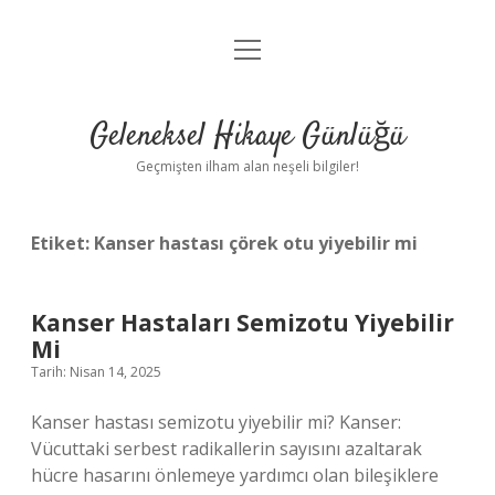
menüyü
Anasayfa
aç
Gizlilik Politikası
Geleneksel Hikaye Günlüğü
Yasal Uyarı
Geçmişten ilham alan neşeli bilgiler!
Hakkımızda
Etiket:
Kanser hastası çörek otu yiyebilir mi
Kanser Hastaları Semizotu Yiyebilir
Mi
Tarih: Nisan 14, 2025
Kanser hastası semizotu yiyebilir mi? Kanser:
Vücuttaki serbest radikallerin sayısını azaltarak
hücre hasarını önlemeye yardımcı olan bileşiklere