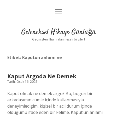
menüyü
Anasayfa
aç
Gizlilik Politikası
Geleneksel Hikaye Günlüğü
Yasal Uyarı
Geçmişten ilham alan neşeli bilgiler!
Hakkımızda
Etiket:
Kaputun anlamı ne
Kaput Argoda Ne Demek
Tarih: Ocak 16, 2025
Kaput olmak ne demek argo? Bu, bugün bir
arkadaşımın cümle içinde kullanmasıyla
deneyimlediğim, kişisel bir acil durum içinde
olduğumu ifade eden bir kelime. Kaput’un anlamı