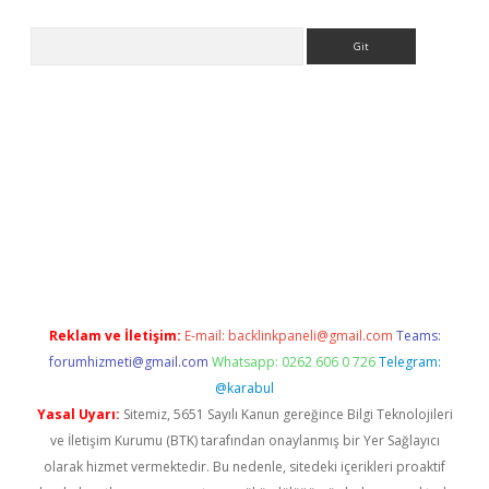
Arama
ap
Reklam ve İletişim:
E-mail:
backlinkpaneli@gmail.com
Teams:
forumhizmeti@gmail.com
Whatsapp: 0262 606 0 726
Telegram:
@karabul
Yasal Uyarı:
Sitemiz, 5651 Sayılı Kanun gereğince Bilgi Teknolojileri
ve İletişim Kurumu (BTK) tarafından onaylanmış bir Yer Sağlayıcı
olarak hizmet vermektedir. Bu nedenle, sitedeki içerikleri proaktif