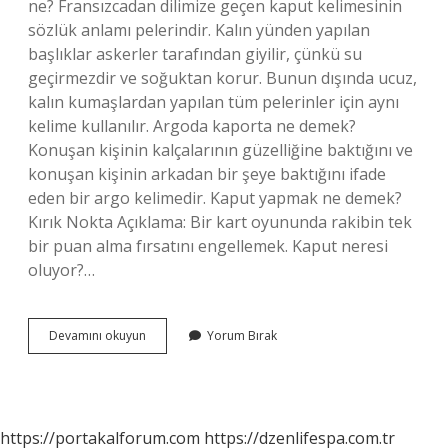
ne? Fransızcadan dilimize geçen kaput kelimesinin
sözlük anlamı pelerindir. Kalın yünden yapılan
başlıklar askerler tarafından giyilir, çünkü su
geçirmezdir ve soğuktan korur. Bunun dışında ucuz,
kalın kumaşlardan yapılan tüm pelerinler için aynı
kelime kullanılır. Argoda kaporta ne demek?
Konuşan kişinin kalçalarının güzelliğine baktığını ve
konuşan kişinin arkadan bir şeye baktığını ifade
eden bir argo kelimedir. Kaput yapmak ne demek?
Kırık Nokta Açıklama: Bir kart oyununda rakibin tek
bir puan alma fırsatını engellemek. Kaput neresi
oluyor?…
Kaput
Devamını okuyun
Yorum Bırak
Argoda
Ne
Demek
https://portakalforum.com
https://dzenlifespa.com.tr