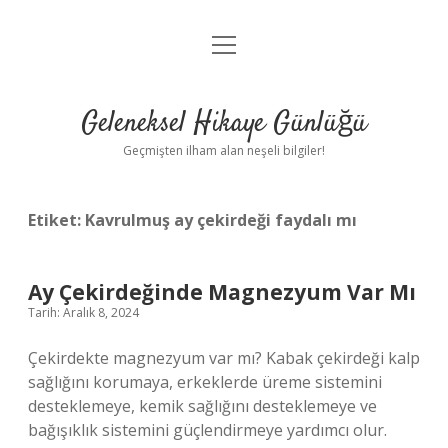
menüyü
Anasayfa
aç
Gizlilik Politikası
Geleneksel Hikaye Günlüğü
Yasal Uyarı
Geçmişten ilham alan neşeli bilgiler!
Hakkımızda
Etiket:
Kavrulmuş ay çekirdeği faydalı mı
Ay Çekirdeğinde Magnezyum Var Mı
Tarih: Aralık 8, 2024
Çekirdekte magnezyum var mı? Kabak çekirdeği kalp
sağlığını korumaya, erkeklerde üreme sistemini
desteklemeye, kemik sağlığını desteklemeye ve
bağışıklık sistemini güçlendirmeye yardımcı olur.