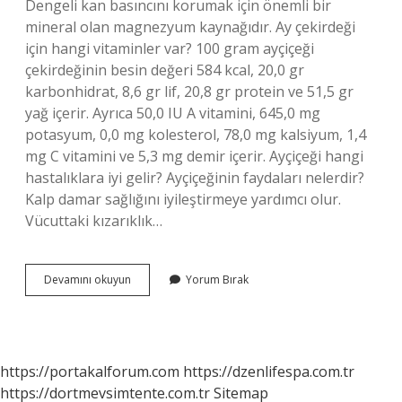
Dengeli kan basıncını korumak için önemli bir
mineral olan magnezyum kaynağıdır. Ay çekirdeği
için hangi vitaminler var? 100 gram ayçiçeği
çekirdeğinin besin değeri 584 kcal, 20,0 gr
karbonhidrat, 8,6 gr lif, 20,8 gr protein ve 51,5 gr
yağ içerir. Ayrıca 50,0 IU A vitamini, 645,0 mg
potasyum, 0,0 mg kolesterol, 78,0 mg kalsiyum, 1,4
mg C vitamini ve 5,3 mg demir içerir. Ayçiçeği hangi
hastalıklara iyi gelir? Ayçiçeğinin faydaları nelerdir?
Kalp damar sağlığını iyileştirmeye yardımcı olur.
Vücuttaki kızarıklık…
Ay
Devamını okuyun
Yorum Bırak
Çekirdeğinde
Magnezyum
Var
Mı
https://portakalforum.com
https://dzenlifespa.com.tr
https://dortmevsimtente.com.tr
Sitemap