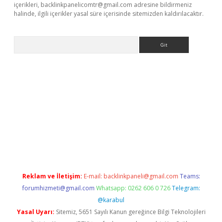
içerikleri,
backlinkpanelicomtr@gmail.com
adresine bildirmeniz
halinde, ilgili içerikler yasal süre içerisinde sitemizden kaldırılacaktır.
Arama
et giriş yap
Reklam ve İletişim:
E-mail:
backlinkpaneli@gmail.com
Teams:
forumhizmeti@gmail.com
Whatsapp: 0262 606 0 726
Telegram:
@karabul
Yasal Uyarı:
Sitemiz, 5651 Sayılı Kanun gereğince Bilgi Teknolojileri