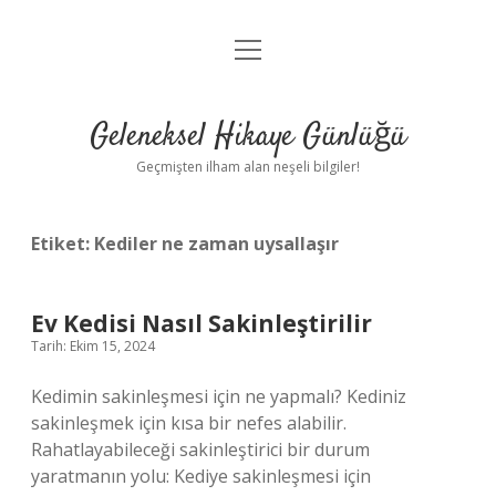
menüyü
Anasayfa
aç
Gizlilik Politikası
Geleneksel Hikaye Günlüğü
Yasal Uyarı
Geçmişten ilham alan neşeli bilgiler!
Hakkımızda
Etiket:
Kediler ne zaman uysallaşır
Ev Kedisi Nasıl Sakinleştirilir
Tarih: Ekim 15, 2024
Kedimin sakinleşmesi için ne yapmalı? Kediniz
sakinleşmek için kısa bir nefes alabilir.
Rahatlayabileceği sakinleştirici bir durum
yaratmanın yolu: Kediye sakinleşmesi için