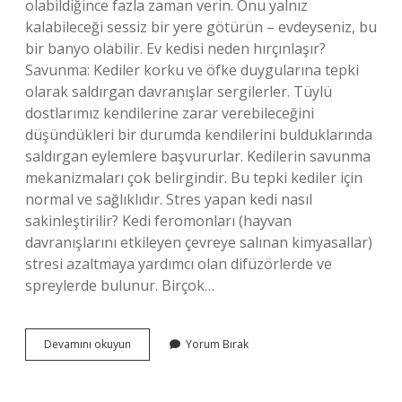
olabildiğince fazla zaman verin. Onu yalnız
kalabileceği sessiz bir yere götürün – evdeyseniz, bu
bir banyo olabilir. Ev kedisi neden hırçınlaşır?
Savunma: Kediler korku ve öfke duygularına tepki
olarak saldırgan davranışlar sergilerler. Tüylü
dostlarımız kendilerine zarar verebileceğini
düşündükleri bir durumda kendilerini bulduklarında
saldırgan eylemlere başvururlar. Kedilerin savunma
mekanizmaları çok belirgindir. Bu tepki kediler için
normal ve sağlıklıdır. Stres yapan kedi nasıl
sakinleştirilir? Kedi feromonları (hayvan
davranışlarını etkileyen çevreye salınan kimyasallar)
stresi azaltmaya yardımcı olan difüzörlerde ve
spreylerde bulunur. Birçok…
Ev
Devamını okuyun
Yorum Bırak
Kedisi
Nasıl
Sakinleştirilir