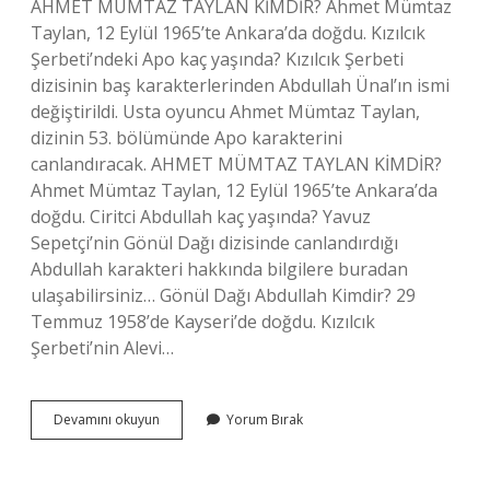
AHMET MÜMTAZ TAYLAN KİMDİR? Ahmet Mümtaz
Taylan, 12 Eylül 1965’te Ankara’da doğdu. Kızılcık
Şerbeti’ndeki Apo kaç yaşında? Kızılcık Şerbeti
dizisinin baş karakterlerinden Abdullah Ünal’ın ismi
değiştirildi. Usta oyuncu Ahmet Mümtaz Taylan,
dizinin 53. bölümünde Apo karakterini
canlandıracak. AHMET MÜMTAZ TAYLAN KİMDİR?
Ahmet Mümtaz Taylan, 12 Eylül 1965’te Ankara’da
doğdu. Ciritci Abdullah kaç yaşında? Yavuz
Sepetçi’nin Gönül Dağı dizisinde canlandırdığı
Abdullah karakteri hakkında bilgilere buradan
ulaşabilirsiniz… Gönül Dağı Abdullah Kimdir? 29
Temmuz 1958’de Kayseri’de doğdu. Kızılcık
Şerbeti’nin Alevi…
Abdullah
Devamını okuyun
Yorum Bırak
Bey
Kaç
Yaşında