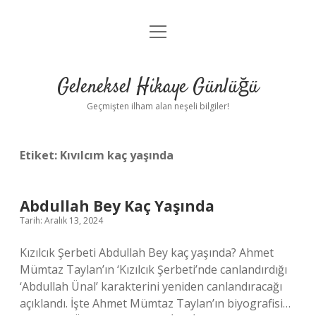
menüyü
Anasayfa
aç
Gizlilik Politikası
Geleneksel Hikaye Günlüğü
Yasal Uyarı
Geçmişten ilham alan neşeli bilgiler!
Hakkımızda
Etiket:
Kıvılcım kaç yaşında
Abdullah Bey Kaç Yaşında
Tarih: Aralık 13, 2024
Kızılcık Şerbeti Abdullah Bey kaç yaşında? Ahmet
Mümtaz Taylan’ın ‘Kızılcık Şerbeti’nde canlandırdığı
‘Abdullah Ünal’ karakterini yeniden canlandıracağı
açıklandı. İşte Ahmet Mümtaz Taylan’ın biyografisi…