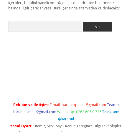
içerikleri,
backlinkpanelicomtr@gmail.com
adresine bildirmeniz
halinde, ilgili içerikler yasal süre içerisinde sitemizden kaldırılacaktır.
Arama
t giriş yap
Reklam ve İletişim:
E-mail:
backlinkpaneli@gmail.com
Teams:
forumhizmeti@gmail.com
Whatsapp: 0262 606 0 726
Telegram:
@karabul
Yasal Uyarı:
Sitemiz, 5651 Sayılı Kanun gereğince Bilgi Teknolojileri