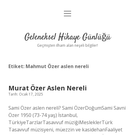
menüyü
Anasayfa
aç
Gizlilik Politikası
Geleneksel Hikaye Günlüğü
Yasal Uyarı
Geçmişten ilham alan neşeli bilgiler!
Hakkımızda
Etiket:
Mahmut Özer aslen nereli
Murat Özer Aslen Nereli
Tarih: Ocak 17, 2025
Sami Özer aslen nereli? Sami ÖzerDoğumSami Savni
Özer 1950 (73-74 yaş) İstanbul,
TürkiyeTarzlarTasavvuf müziğiMesleklerTürk
Tasavvuf müzisyeni, müezzin ve kasidehanFaaliyet