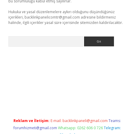
bu sorumluluğu kabul etmiş sayılırlar.
Hukuka ve yasal düzenlemelere aykırı olduğunu düşündüğünüz
içerikleri,
backlinkpanelicomtr@gmail.com
adresine bildirmeniz
halinde, ilgili içerikler yasal süre içerisinde sitemizden kaldırılacaktır.
Arama
et giriş yap
Reklam ve İletişim:
E-mail:
backlinkpaneli@gmail.com
Teams:
forumhizmeti@gmail.com
Whatsapp: 0262 606 0 726
Telegram: