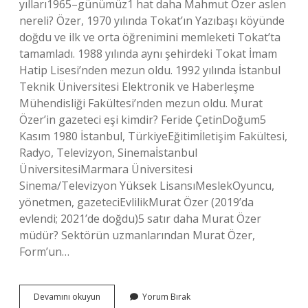
yılları1965–günümüz1 hat daha Mahmut Özer aslen
nereli? Özer, 1970 yılında Tokat’ın Yazıbaşı köyünde
doğdu ve ilk ve orta öğrenimini memleketi Tokat’ta
tamamladı. 1988 yılında aynı şehirdeki Tokat İmam
Hatip Lisesi’nden mezun oldu. 1992 yılında İstanbul
Teknik Üniversitesi Elektronik ve Haberleşme
Mühendisliği Fakültesi’nden mezun oldu. Murat
Özer’in gazeteci eşi kimdir? Feride ÇetinDoğum5
Kasım 1980 İstanbul, TürkiyeEğitimİletişim Fakültesi,
Radyo, Televizyon, Sinemaİstanbul
ÜniversitesiMarmara Üniversitesi
Sinema/Televizyon Yüksek LisansıMeslekOyuncu,
yönetmen, gazeteciEvlilikMurat Özer (2019’da
evlendi; 2021’de doğdu)5 satır daha Murat Özer
müdür? Sektörün uzmanlarından Murat Özer,
Form’un…
Murat
Devamını okuyun
Yorum Bırak