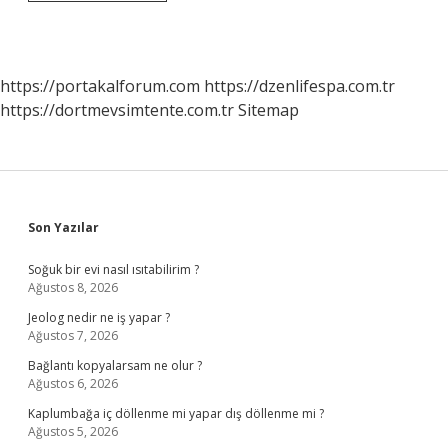
Özer
Aslen
Nereli
https://portakalforum.com
https://dzenlifespa.com.tr
https://dortmevsimtente.com.tr
Sitemap
Sidebar
Son Yazılar
Soğuk bir evi nasıl ısıtabilirim ?
Ağustos 8, 2026
Jeolog nedir ne iş yapar ?
Ağustos 7, 2026
Bağlantı kopyalarsam ne olur ?
Ağustos 6, 2026
Kaplumbağa iç döllenme mi yapar dış döllenme mi ?
Ağustos 5, 2026