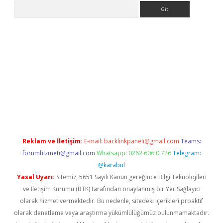
Arama
et giriş yap
Reklam ve İletişim:
E-mail:
backlinkpaneli@gmail.com
Teams:
forumhizmeti@gmail.com
Whatsapp: 0262 606 0 726
Telegram:
@karabul
Yasal Uyarı:
Sitemiz, 5651 Sayılı Kanun gereğince Bilgi Teknolojileri
ve İletişim Kurumu (BTK) tarafından onaylanmış bir Yer Sağlayıcı
olarak hizmet vermektedir. Bu nedenle, sitedeki içerikleri proaktif
olarak denetleme veya araştırma yükümlülüğümüz bulunmamaktadır.