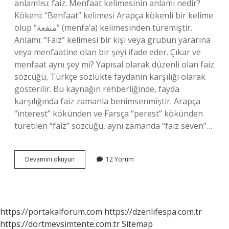
anlamlısı: faiz. Menfaat kelimesinin anlamı nedir?
Kökeni: “Benfaat” kelimesi Arapça kökenli bir kelime
olup “منفعة” (menfa’a) kelimesinden türemiştir.
Anlamı: “Faiz” kelimesi bir kişi veya grubun yararına
veya menfaatine olan bir şeyi ifade eder. Çıkar ve
menfaat aynı şey mi? Yapısal olarak düzenli olan faiz
sözcüğü, Türkçe sözlükte faydanın karşılığı olarak
gösterilir. Bu kaynağın rehberliğinde, fayda
karşılığında faiz zamanla benimsenmiştir. Arapça
“interest” kökünden ve Farsça “perest” kökünden
türetilen “faiz” sözcüğü, aynı zamanda “faiz seven”…
Menfaat
Devamını okuyun
12 Yorum
Yerine
Ne
Denir
https://portakalforum.com
https://dzenlifespa.com.tr
https://dortmevsimtente.com.tr
Sitemap