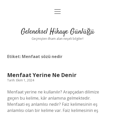
menüyü
Anasayfa
aç
Gizlilik Politikası
Geleneksel Hikaye Günlüğü
Yasal Uyarı
Geçmişten ilham alan neşeli bilgiler!
Hakkımızda
Etiket:
Menfaat sözü nedir
Menfaat Yerine Ne Denir
Tarih: Ekim 1, 2024
Menfaat yerine ne kullanılır? Arapçadan dilimize
geçen bu kelime, kâr anlamına gelmektedir.
Menfaati eş anlamlısı nedir? Faiz kelimesinin eş
anlamlısı olan bir kelime var. Faiz kelimesinin eş