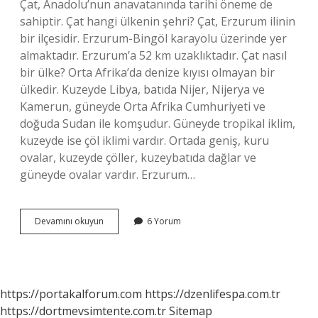
Çat, Anadolu’nun anavatanında tarihi öneme de
sahiptir. Çat hangi ülkenin şehri? Çat, Erzurum ilinin
bir ilçesidir. Erzurum-Bingöl karayolu üzerinde yer
almaktadır. Erzurum’a 52 km uzaklıktadır. Çat nasıl
bir ülke? Orta Afrika’da denize kıyısı olmayan bir
ülkedir. Kuzeyde Libya, batıda Nijer, Nijerya ve
Kamerun, güneyde Orta Afrika Cumhuriyeti ve
doğuda Sudan ile komşudur. Güneyde tropikal iklim,
kuzeyde ise çöl iklimi vardır. Ortada geniş, kuru
ovalar, kuzeyde çöller, kuzeybatıda dağlar ve
güneyde ovalar vardır. Erzurum…
Çat
Devamını okuyun
6 Yorum
Nereye
https://portakalforum.com
https://dzenlifespa.com.tr
https://dortmevsimtente.com.tr
Sitemap