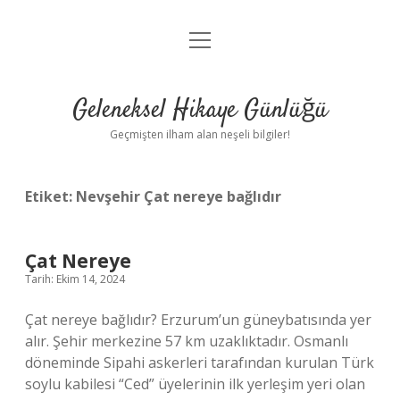
menüyü
Anasayfa
aç
Gizlilik Politikası
Geleneksel Hikaye Günlüğü
Yasal Uyarı
Geçmişten ilham alan neşeli bilgiler!
Hakkımızda
Etiket:
Nevşehir Çat nereye bağlıdır
Çat Nereye
Tarih: Ekim 14, 2024
Çat nereye bağlıdır? Erzurum’un güneybatısında yer
alır. Şehir merkezine 57 km uzaklıktadır. Osmanlı
döneminde Sipahi askerleri tarafından kurulan Türk
soylu kabilesi “Ced” üyelerinin ilk yerleşim yeri olan