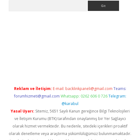
Arama
et giriş yap
Reklam ve İletişim:
E-mail:
backlinkpaneli@gmail.com
Teams:
forumhizmeti@gmail.com
Whatsapp: 0262 606 0 726
Telegram:
@karabul
Yasal Uyarı:
Sitemiz, 5651 Sayılı Kanun gereğince Bilgi Teknolojileri
ve İletişim Kurumu (BTK) tarafından onaylanmış bir Yer Sağlayıcı
olarak hizmet vermektedir. Bu nedenle, sitedeki içerikleri proaktif
olarak denetleme veya araştırma yükümlülüğümüz bulunmamaktadır.