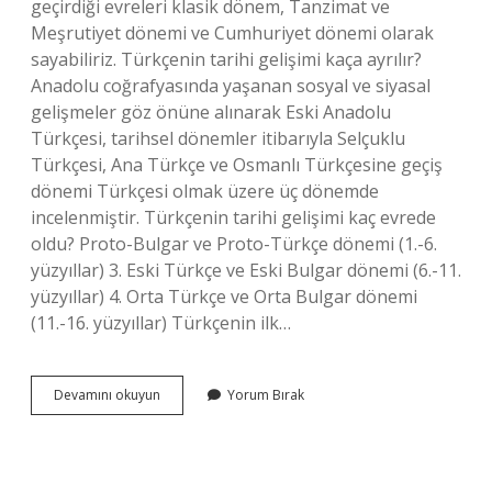
geçirdiği evreleri klasik dönem, Tanzimat ve
Meşrutiyet dönemi ve Cumhuriyet dönemi olarak
sayabiliriz. Türkçenin tarihi gelişimi kaça ayrılır?
Anadolu coğrafyasında yaşanan sosyal ve siyasal
gelişmeler göz önüne alınarak Eski Anadolu
Türkçesi, tarihsel dönemler itibarıyla Selçuklu
Türkçesi, Ana Türkçe ve Osmanlı Türkçesine geçiş
dönemi Türkçesi olmak üzere üç dönemde
incelenmiştir. Türkçenin tarihi gelişimi kaç evrede
oldu? Proto-Bulgar ve Proto-Türkçe dönemi (1.-6.
yüzyıllar) 3. Eski Türkçe ve Eski Bulgar dönemi (6.-11.
yüzyıllar) 4. Orta Türkçe ve Orta Bulgar dönemi
(11.-16. yüzyıllar) Türkçenin ilk…
4
Devamını okuyun
Yorum Bırak
Sınıf
Türkçenin
Gelişim
Dönemleri