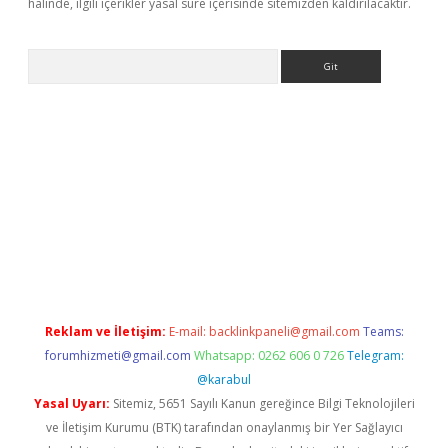
halinde, ilgili içerikler yasal süre içerisinde sitemizden kaldırılacaktır.
Arama
et giriş yap
Reklam ve İletişim:
E-mail:
backlinkpaneli@gmail.com
Teams:
forumhizmeti@gmail.com
Whatsapp: 0262 606 0 726
Telegram:
@karabul
Yasal Uyarı:
Sitemiz, 5651 Sayılı Kanun gereğince Bilgi Teknolojileri
ve İletişim Kurumu (BTK) tarafından onaylanmış bir Yer Sağlayıcı