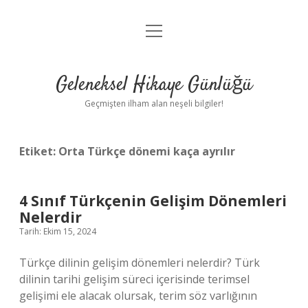
menüyü
Anasayfa
aç
Gizlilik Politikası
Geleneksel Hikaye Günlüğü
Yasal Uyarı
Geçmişten ilham alan neşeli bilgiler!
Hakkımızda
Etiket:
Orta Türkçe dönemi kaça ayrılır
4 Sınıf Türkçenin Gelişim Dönemleri
Nelerdir
Tarih: Ekim 15, 2024
Türkçe dilinin gelişim dönemleri nelerdir? Türk
dilinin tarihi gelişim süreci içerisinde terimsel
gelişimi ele alacak olursak, terim söz varlığının