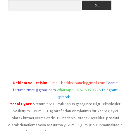
Arama
et giriş yap
Reklam ve İletişim:
E-mail:
backlinkpaneli@gmail.com
Teams:
forumhizmeti@gmail.com
Whatsapp: 0262 606 0 726
Telegram:
@karabul
Yasal Uyarı:
Sitemiz, 5651 Sayılı Kanun gereğince Bilgi Teknolojileri
ve İletişim Kurumu (BTK) tarafından onaylanmış bir Yer Sağlayıcı
olarak hizmet vermektedir. Bu nedenle, sitedeki içerikleri proaktif
olarak denetleme veya araştırma yükümlülüğümüz bulunmamaktadır.