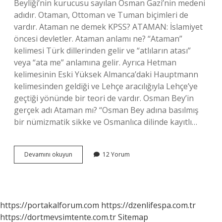
Beyliği’nin kurucusu sayılan Osman Gazi’nin medeni
adıdır. Otaman, Ottoman ve Tuman biçimleri de
vardır. Ataman ne demek KPSS? ATAMAN: İslamiyet
öncesi devletler. Ataman anlamı ne? “Ataman”
kelimesi Türk dillerinden gelir ve “atlıların atası”
veya “ata me” anlamına gelir. Ayrıca Hetman
kelimesinin Eski Yüksek Almanca’daki Hauptmann
kelimesinden geldiği ve Lehçe aracılığıyla Lehçe’ye
geçtiği yönünde bir teori de vardır. Osman Bey’in
gerçek adı Ataman mı? “Osman Bey adına basılmış
bir nümizmatik sikke ve Osmanlıca dilinde kayıtlı…
Ataman
Devamını okuyun
12 Yorum
Ne
Demek
Türk
https://portakalforum.com
https://dzenlifespa.com.tr
https://dortmevsimtente.com.tr
Sitemap