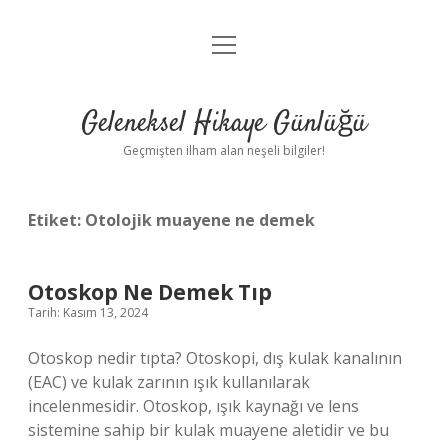
menüyü
Anasayfa
aç
Gizlilik Politikası
Geleneksel Hikaye Günlüğü
Yasal Uyarı
Geçmişten ilham alan neşeli bilgiler!
Hakkımızda
Etiket:
Otolojik muayene ne demek
Otoskop Ne Demek Tıp
Tarih: Kasım 13, 2024
Otoskop nedir tıpta? Otoskopi, dış kulak kanalının
(EAC) ve kulak zarının ışık kullanılarak
incelenmesidir. Otoskop, ışık kaynağı ve lens
sistemine sahip bir kulak muayene aletidir ve bu