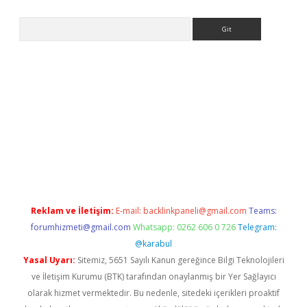
Arama
t giriş yap
Reklam ve İletişim:
E-mail:
backlinkpaneli@gmail.com
Teams:
forumhizmeti@gmail.com
Whatsapp: 0262 606 0 726
Telegram:
@karabul
Yasal Uyarı:
Sitemiz, 5651 Sayılı Kanun gereğince Bilgi Teknolojileri
ve İletişim Kurumu (BTK) tarafından onaylanmış bir Yer Sağlayıcı
olarak hizmet vermektedir. Bu nedenle, sitedeki içerikleri proaktif