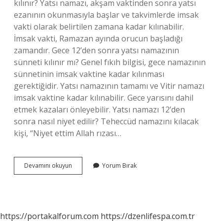
kılınır? Yatsı namazı, akşam vaktinden sonra yatsı
ezanının okunmasıyla başlar ve takvimlerde imsak
vakti olarak belirtilen zamana kadar kılınabilir.
İmsak vakti, Ramazan ayında orucun başladığı
zamandır. Gece 12’den sonra yatsı namazının
sünneti kılınır mı? Genel fıkıh bilgisi, gece namazının
sünnetinin imsak vaktine kadar kılınması
gerektiğidir. Yatsı namazının tamamı ve Vitir namazı
imsak vaktine kadar kılınabilir. Gece yarısını dahil
etmek kazaları önleyebilir. Yatsı namazı 12’den
sonra nasıl niyet edilir? Teheccüd namazını kılacak
kişi, “Niyet ettim Allah rızası…
Seher
Devamını okuyun
Yorum Bırak
Vakti
Yatsı
Namazı
Kılınır
Mı
https://portakalforum.com
https://dzenlifespa.com.tr