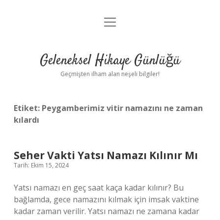
menüyü
Anasayfa
aç
Gizlilik Politikası
Geleneksel Hikaye Günlüğü
Yasal Uyarı
Geçmişten ilham alan neşeli bilgiler!
Hakkımızda
Etiket:
Peygamberimiz vitir namazını ne zaman
kılardı
Seher Vakti Yatsı Namazı Kılınır Mı
Tarih: Ekim 15, 2024
Yatsı namazı en geç saat kaça kadar kılınır? Bu
bağlamda, gece namazını kılmak için imsak vaktine
kadar zaman verilir. Yatsı namazı ne zamana kadar