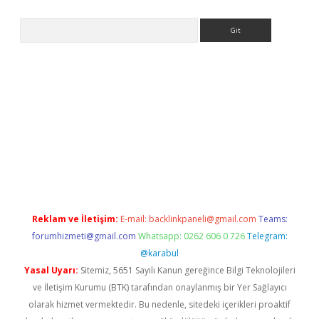
Arama
lbet giriş yap
Reklam ve İletişim:
E-mail:
backlinkpaneli@gmail.com
Teams:
forumhizmeti@gmail.com
Whatsapp: 0262 606 0 726
Telegram:
@karabul
Yasal Uyarı:
Sitemiz, 5651 Sayılı Kanun gereğince Bilgi Teknolojileri
ve İletişim Kurumu (BTK) tarafından onaylanmış bir Yer Sağlayıcı
olarak hizmet vermektedir. Bu nedenle, sitedeki içerikleri proaktif