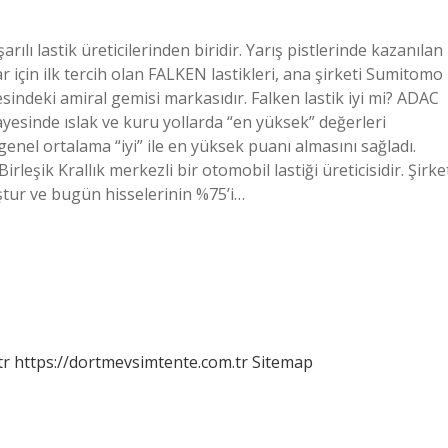
ı lastik üreticilerinden biridir. Yarış pistlerinde kazanılan
için ilk tercih olan FALKEN lastikleri, ana şirketi Sumitomo
indeki amiral gemisi markasıdır. Falken lastik iyi mi? ADAC
ayesinde ıslak ve kuru yollarda “en yüksek” değerleri
genel ortalama “iyi” ile en yüksek puanı almasını sağladı.
şik Krallık merkezli bir otomobil lastiği üreticisidir. Şirke
tur ve bugün hisselerinin %75’i…
tr
https://dortmevsimtente.com.tr
Sitemap