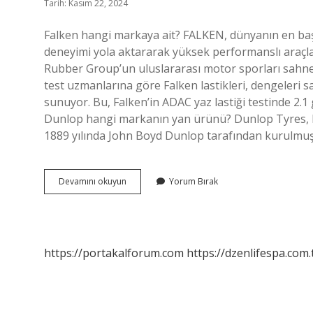
Tarih: Kasım 22, 2024
Falken hangi markaya ait? FALKEN, dünyanın en başarıl
deneyimi yola aktararak yüksek performanslı araçlar 
Rubber Group’un uluslararası motor sporları sahnes
test uzmanlarına göre Falken lastikleri, dengeleri s
sunuyor. Bu, Falken’in ADAC yaz lastiği testinde 2.1 
Dunlop hangi markanın yan ürünü? Dunlop Tyres, Birle
1889 yılında John Boyd Dunlop tarafından kurulmuş
Falken
Devamını okuyun
Yorum Bırak
Hangi
Markanın
Yan
Ürünü
https://portakalforum.com
https://dzenlifespa.com.