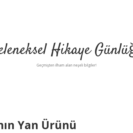
eleneksel Hikaye Günlü
Geçmişten ilham alan neşeli bilgiler!
nın Yan Ürünü