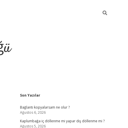
ğü
Sidebar
Son Yazılar
ilbet giriş 
Bağlantı kopyalarsam ne olur ?
Ağustos 6, 2026
Kaplumbağa iç döllenme mi yapar dış döllenme mi ?
Ağustos 5, 2026