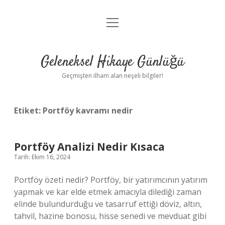
menüyü
Anasayfa
aç
Gizlilik Politikası
Geleneksel Hikaye Günlüğü
Yasal Uyarı
Geçmişten ilham alan neşeli bilgiler!
Hakkımızda
Etiket:
Portföy kavramı nedir
Portföy Analizi Nedir Kısaca
Tarih: Ekim 16, 2024
Portföy özeti nedir? Portföy, bir yatırımcının yatırım
yapmak ve kar elde etmek amacıyla dilediği zaman
elinde bulundurduğu ve tasarruf ettiği döviz, altın,
tahvil, hazine bonosu, hisse senedi ve mevduat gibi