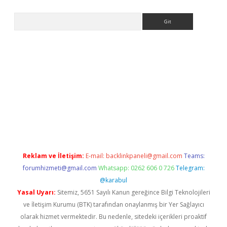
Arama
bet giriş yap
Reklam ve İletişim:
E-mail:
backlinkpaneli@gmail.com
Teams:
forumhizmeti@gmail.com
Whatsapp: 0262 606 0 726
Telegram:
@karabul
Yasal Uyarı:
Sitemiz, 5651 Sayılı Kanun gereğince Bilgi Teknolojileri
ve İletişim Kurumu (BTK) tarafından onaylanmış bir Yer Sağlayıcı
olarak hizmet vermektedir. Bu nedenle, sitedeki içerikleri proaktif