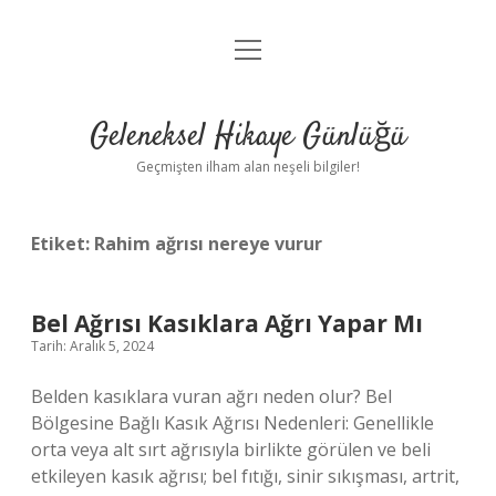
menüyü
Anasayfa
aç
Gizlilik Politikası
Geleneksel Hikaye Günlüğü
Yasal Uyarı
Geçmişten ilham alan neşeli bilgiler!
Hakkımızda
Etiket:
Rahim ağrısı nereye vurur
Bel Ağrısı Kasıklara Ağrı Yapar Mı
Tarih: Aralık 5, 2024
Belden kasıklara vuran ağrı neden olur? Bel
Bölgesine Bağlı Kasık Ağrısı Nedenleri: Genellikle
orta veya alt sırt ağrısıyla birlikte görülen ve beli
etkileyen kasık ağrısı; bel fıtığı, sinir sıkışması, artrit,