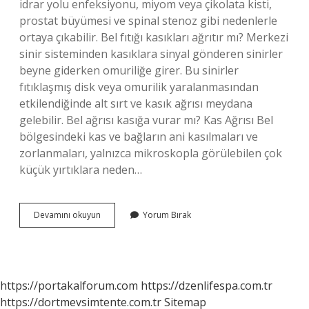
idrar yolu enfeksiyonu, miyom veya çikolata kisti,
prostat büyümesi ve spinal stenoz gibi nedenlerle
ortaya çıkabilir. Bel fıtığı kasıkları ağrıtır mı? Merkezi
sinir sisteminden kasıklara sinyal gönderen sinirler
beyne giderken omuriliğe girer. Bu sinirler
fıtıklaşmış disk veya omurilik yaralanmasından
etkilendiğinde alt sırt ve kasık ağrısı meydana
gelebilir. Bel ağrısı kasığa vurar mı? Kas Ağrısı Bel
bölgesindeki kas ve bağların ani kasılmaları ve
zorlanmaları, yalnızca mikroskopla görülebilen çok
küçük yırtıklara neden…
Bel
Devamını okuyun
Yorum Bırak
Ağrısı
Kasıklara
Ağrı
Yapar
Mı
https://portakalforum.com
https://dzenlifespa.com.tr
https://dortmevsimtente.com.tr
Sitemap