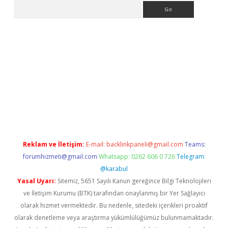
Arama
et giriş yap
Reklam ve İletişim:
E-mail:
backlinkpaneli@gmail.com
Teams:
forumhizmeti@gmail.com
Whatsapp: 0262 606 0 726
Telegram:
@karabul
Yasal Uyarı:
Sitemiz, 5651 Sayılı Kanun gereğince Bilgi Teknolojileri
ve İletişim Kurumu (BTK) tarafından onaylanmış bir Yer Sağlayıcı
olarak hizmet vermektedir. Bu nedenle, sitedeki içerikleri proaktif
olarak denetleme veya araştırma yükümlülüğümüz bulunmamaktadır.