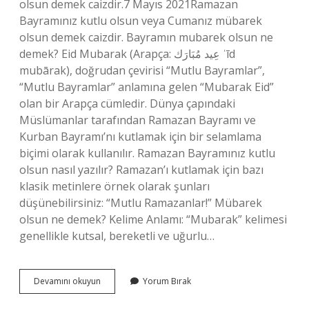
olsun demek caizdir.7 Mayıs 2021Ramazan
Bayramınız kutlu olsun veya Cumanız mübarek
olsun demek caizdir. Bayramın mubarek olsun ne
demek? Eid Mubarak (Arapça: عِيد مُبَارَك‎ ʿīd
mubārak), doğrudan çevirisi “Mutlu Bayramlar”,
“Mutlu Bayramlar” anlamına gelen “Mubarak Eid”
olan bir Arapça cümledir. Dünya çapındaki
Müslümanlar tarafından Ramazan Bayramı ve
Kurban Bayramı’nı kutlamak için bir selamlama
biçimi olarak kullanılır. Ramazan Bayramınız kutlu
olsun nasıl yazılır? Ramazan’ı kutlamak için bazı
klasik metinlere örnek olarak şunları
düşünebilirsiniz: “Mutlu Ramazanlar!” Mübarek
olsun ne demek? Kelime Anlamı: “Mubarak” kelimesi
genellikle kutsal, bereketli ve uğurlu…
Bayramınız
Devamını okuyun
Yorum Bırak
Kutlu
Olsun