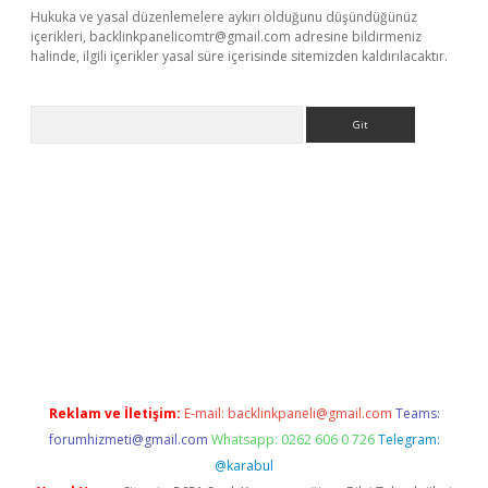
Hukuka ve yasal düzenlemelere aykırı olduğunu düşündüğünüz
içerikleri,
backlinkpanelicomtr@gmail.com
adresine bildirmeniz
halinde, ilgili içerikler yasal süre içerisinde sitemizden kaldırılacaktır.
Arama
t giriş yap
Reklam ve İletişim:
E-mail:
backlinkpaneli@gmail.com
Teams:
forumhizmeti@gmail.com
Whatsapp: 0262 606 0 726
Telegram:
@karabul