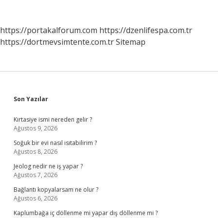
Mu
Mübarek
Olsun
https://portakalforum.com
https://dzenlifespa.com.tr
Mu
https://dortmevsimtente.com.tr
Sitemap
Sidebar
Son Yazılar
Kırtasiye ismi nereden gelir ?
Ağustos 9, 2026
Soğuk bir evi nasıl ısıtabilirim ?
Ağustos 8, 2026
Jeolog nedir ne iş yapar ?
Ağustos 7, 2026
Bağlantı kopyalarsam ne olur ?
Ağustos 6, 2026
Kaplumbağa iç döllenme mi yapar dış döllenme mi ?