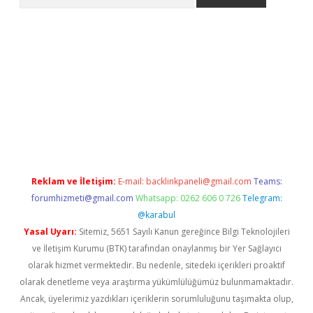
t giriş yap
Reklam ve İletişim:
E-mail:
backlinkpaneli@gmail.com
Teams:
forumhizmeti@gmail.com
Whatsapp: 0262 606 0 726
Telegram:
@karabul
Yasal Uyarı:
Sitemiz, 5651 Sayılı Kanun gereğince Bilgi Teknolojileri
ve İletişim Kurumu (BTK) tarafından onaylanmış bir Yer Sağlayıcı
olarak hizmet vermektedir. Bu nedenle, sitedeki içerikleri proaktif
olarak denetleme veya araştırma yükümlülüğümüz bulunmamaktadır.
Ancak, üyelerimiz yazdıkları içeriklerin sorumluluğunu taşımakta olup,