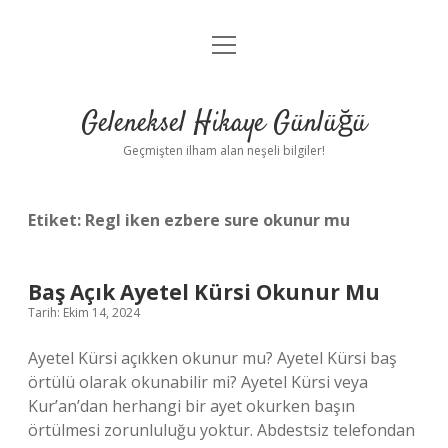
menüyü
Anasayfa
aç
Gizlilik Politikası
Geleneksel Hikaye Günlüğü
Yasal Uyarı
Geçmişten ilham alan neşeli bilgiler!
Hakkımızda
Etiket:
Regl iken ezbere sure okunur mu
Baş Açık Ayetel Kürsi Okunur Mu
Tarih: Ekim 14, 2024
Ayetel Kürsi açıkken okunur mu? Ayetel Kürsi baş
örtülü olarak okunabilir mi? Ayetel Kürsi veya
Kur’an’dan herhangi bir ayet okurken başın
örtülmesi zorunluluğu yoktur. Abdestsiz telefondan