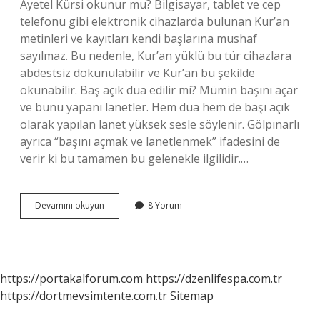
Ayetel Kürsi okunur mu? Bilgisayar, tablet ve cep
telefonu gibi elektronik cihazlarda bulunan Kur’an
metinleri ve kayıtları kendi başlarına mushaf
sayılmaz. Bu nedenle, Kur’an yüklü bu tür cihazlara
abdestsiz dokunulabilir ve Kur’an bu şekilde
okunabilir. Baş açık dua edilir mi? Mümin başını açar
ve bunu yapanı lanetler. Hem dua hem de başı açık
olarak yapılan lanet yüksek sesle söylenir. Gölpınarlı
ayrıca “başını açmak ve lanetlenmek” ifadesini de
verir ki bu tamamen bu gelenekle ilgilidir.…
Baş
Devamını okuyun
8 Yorum
Açık
Ayetel
Kürsi
Okunur
Mu
https://portakalforum.com
https://dzenlifespa.com.tr
https://dortmevsimtente.com.tr
Sitemap