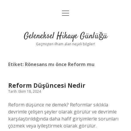
menüyü
Anasayfa
aç
Gizlilik Politikası
Geleneksel Hikaye Günlüğü
Yasal Uyarı
Geçmişten ilham alan neşeli bilgiler!
Hakkımızda
Etiket:
Rönesans mı önce Reform mu
Reform Düşüncesi Nedir
Tarih: Ekim 18, 2024
Reform düşünce ne demek? Reformlar sıklıkla
devrimle çelişen şeyler olarak görülür ve devrimle
karşılaştırıldığında daha hafif girişimlerle sorunları
çözmek veya iyileştirmek olarak görülür.