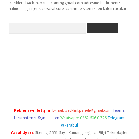
içerikleri,
backlinkpanelicomtr@gmail.com
adresine bildirmeniz
halinde, ilgili içerikler yasal süre içerisinde sitemizden kaldırılacaktır.
Arama
et giriş yap
Reklam ve İletişim:
E-mail:
backlinkpaneli@gmail.com
Teams:
forumhizmeti@gmail.com
Whatsapp: 0262 606 0 726
Telegram:
@karabul
Yasal Uyarı:
Sitemiz, 5651 Sayılı Kanun gereğince Bilgi Teknolojileri