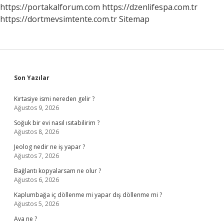
Vitamin
https://portakalforum.com
https://dzenlifespa.com.tr
Kullanılır
https://dortmevsimtente.com.tr
Sitemap
Sidebar
Son Yazılar
Kırtasiye ismi nereden gelir ?
Ağustos 9, 2026
Soğuk bir evi nasıl ısıtabilirim ?
Ağustos 8, 2026
Jeolog nedir ne iş yapar ?
Ağustos 7, 2026
Bağlantı kopyalarsam ne olur ?
Ağustos 6, 2026
Kaplumbağa iç döllenme mi yapar dış döllenme mi ?
Ağustos 5, 2026
Ava ne ?