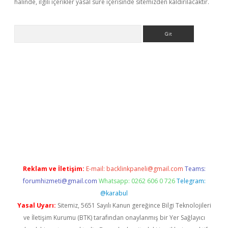
halinde, ilgili içerikler yasal süre içerisinde sitemizden kaldırılacaktır.
Arama
t giriş yap
Reklam ve İletişim:
E-mail:
backlinkpaneli@gmail.com
Teams:
forumhizmeti@gmail.com
Whatsapp: 0262 606 0 726
Telegram:
@karabul
Yasal Uyarı:
Sitemiz, 5651 Sayılı Kanun gereğince Bilgi Teknolojileri
ve İletişim Kurumu (BTK) tarafından onaylanmış bir Yer Sağlayıcı