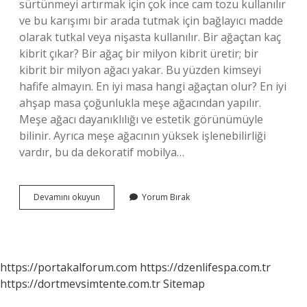
sürtünmeyi artırmak için çok ince cam tozu kullanılır
ve bu karışımı bir arada tutmak için bağlayıcı madde
olarak tutkal veya nişasta kullanılır. Bir ağaçtan kaç
kibrit çıkar? Bir ağaç bir milyon kibrit üretir; bir
kibrit bir milyon ağacı yakar. Bu yüzden kimseyi
hafife almayın. En iyi masa hangi ağaçtan olur? En iyi
ahşap masa çoğunlukla meşe ağacından yapılır.
Meşe ağacı dayanıklılığı ve estetik görünümüyle
bilinir. Ayrıca meşe ağacının yüksek işlenebilirliği
vardır, bu da dekoratif mobilya…
Kibrit
Devamını okuyun
Yorum Bırak
Çöpü
Hangi
Ağaçtan
Yapılır
https://portakalforum.com
https://dzenlifespa.com.tr
https://dortmevsimtente.com.tr
Sitemap