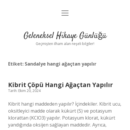
menüyü
Anasayfa
aç
Gizlilik Politikası
Geleneksel Hikaye Günlüğü
Yasal Uyarı
Geçmişten ilham alan neşeli bilgiler!
Hakkımızda
Etiket:
Sandalye hangi ağaçtan yapılır
Kibrit Çöpü Hangi Ağaçtan Yapılır
Tarih: Ekim 20, 2024
Kibrit hangi maddeden yapılır? İçindekiler. Kibrit ucu,
oksitleyici madde olarak kükürt (S) ve potasyum
klorattan (KClO3) yapılır. Potasyum klorat, kükürt
yandığında oksijen sağlayan maddedir. Ayrıca,