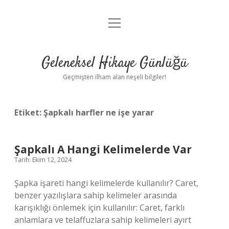
menüyü
Anasayfa
aç
Gizlilik Politikası
Geleneksel Hikaye Günlüğü
Yasal Uyarı
Geçmişten ilham alan neşeli bilgiler!
Hakkımızda
Etiket:
Şapkalı harfler ne işe yarar
Şapkalı A Hangi Kelimelerde Var
Tarih: Ekim 12, 2024
Şapka işareti hangi kelimelerde kullanılır? Caret,
benzer yazılışlara sahip kelimeler arasında
karışıklığı önlemek için kullanılır: Caret, farklı
anlamlara ve telaffuzlara sahip kelimeleri ayırt