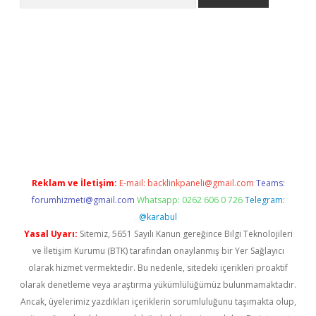
et giriş yap
Reklam ve İletişim:
E-mail:
backlinkpaneli@gmail.com
Teams:
forumhizmeti@gmail.com
Whatsapp: 0262 606 0 726
Telegram:
@karabul
Yasal Uyarı:
Sitemiz, 5651 Sayılı Kanun gereğince Bilgi Teknolojileri
ve İletişim Kurumu (BTK) tarafından onaylanmış bir Yer Sağlayıcı
olarak hizmet vermektedir. Bu nedenle, sitedeki içerikleri proaktif
olarak denetleme veya araştırma yükümlülüğümüz bulunmamaktadır.
Ancak, üyelerimiz yazdıkları içeriklerin sorumluluğunu taşımakta olup,