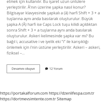
etmek için kullanılır. Bu işaret uzun ünlülere
yerleştirilir. Â’nın üzerine şapka nasıl konur?
Bilgisayar klavyesinde şapkalı a (â) harfi Shift + 3 + a
tuşlarına aynı anda basılarak oluşturulur. Büyük
şapka A (Â) harfi ise Caps Lock tuşu kilidi açıldıktan
sonra Shift + 3 + a tuşlarına aynı anda basılarak
oluşturulur. Askeri kelimesinde şapka var mı? Bu
bağıl i, accusative i ve iyelik eki “i” ile karışıklığı
önlemek için i’nin üstüne yerleştirilir. Askeri – askeri,
fiziksel –…
Şapkalı
Devamını okuyun
12 Yorum
A
Hangi
Kelimelerde
Var
https://portakalforum.com
https://dzenlifespa.com.tr
https://dortmevsimtente.com.tr
Sitemap