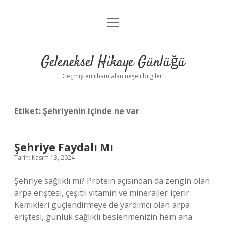
menüyü
Anasayfa
aç
Gizlilik Politikası
Geleneksel Hikaye Günlüğü
Yasal Uyarı
Geçmişten ilham alan neşeli bilgiler!
Hakkımızda
Etiket:
Şehriyenin içinde ne var
Şehriye Faydalı Mı
Tarih: Kasım 13, 2024
Şehriye sağlıklı mı? Protein açısından da zengin olan
arpa eriştesi, çeşitli vitamin ve mineraller içerir.
Kemikleri güçlendirmeye de yardımcı olan arpa
eriştesi, günlük sağlıklı beslenmenizin hem ana