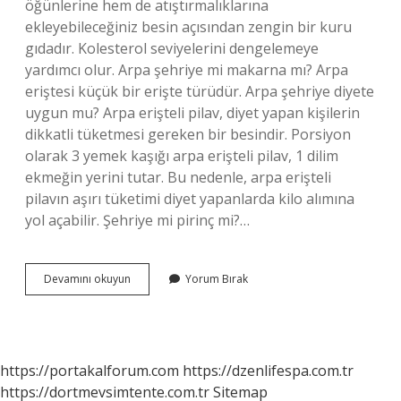
öğünlerine hem de atıştırmalıklarına
ekleyebileceğiniz besin açısından zengin bir kuru
gıdadır. Kolesterol seviyelerini dengelemeye
yardımcı olur. Arpa şehriye mi makarna mı? Arpa
eriştesi küçük bir erişte türüdür. Arpa şehriye diyete
uygun mu? Arpa erişteli pilav, diyet yapan kişilerin
dikkatli tüketmesi gereken bir besindir. Porsiyon
olarak 3 yemek kaşığı arpa erişteli pilav, 1 dilim
ekmeğin yerini tutar. Bu nedenle, arpa erişteli
pilavın aşırı tüketimi diyet yapanlarda kilo alımına
yol açabilir. Şehriye mi pirinç mi?…
Şehriye
Devamını okuyun
Yorum Bırak
Faydalı
Mı
https://portakalforum.com
https://dzenlifespa.com.tr
https://dortmevsimtente.com.tr
Sitemap