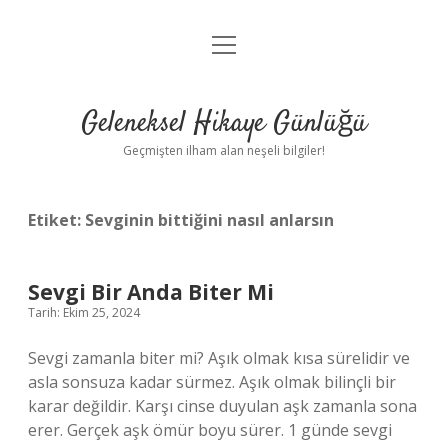
menüyü
Anasayfa
aç
Gizlilik Politikası
Geleneksel Hikaye Günlüğü
Yasal Uyarı
Geçmişten ilham alan neşeli bilgiler!
Hakkımızda
Etiket:
Sevginin bittiğini nasıl anlarsın
Sevgi Bir Anda Biter Mi
Tarih: Ekim 25, 2024
Sevgi zamanla biter mi? Aşık olmak kısa sürelidir ve
asla sonsuza kadar sürmez. Aşık olmak bilinçli bir
karar değildir. Karşı cinse duyulan aşk zamanla sona
erer. Gerçek aşk ömür boyu sürer. 1 günde sevgi