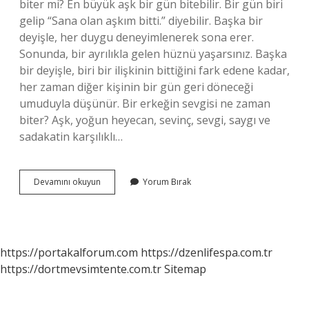
biter mi? En büyük aşk bir gün bitebilir. Bir gün biri
gelip “Sana olan aşkım bitti.” diyebilir. Başka bir
deyişle, her duygu deneyimlenerek sona erer.
Sonunda, bir ayrılıkla gelen hüznü yaşarsınız. Başka
bir deyişle, biri bir ilişkinin bittiğini fark edene kadar,
her zaman diğer kişinin bir gün geri döneceği
umuduyla düşünür. Bir erkeğin sevgisi ne zaman
biter? Aşk, yoğun heyecan, sevinç, sevgi, saygı ve
sadakatin karşılıklı…
Sevgi
Devamını okuyun
Yorum Bırak
Bir
Anda
Biter
Mi
https://portakalforum.com
https://dzenlifespa.com.tr
https://dortmevsimtente.com.tr
Sitemap