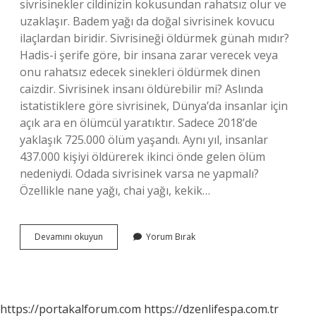
sivrisinekler cildinizin kokusundan rahatsız olur ve
uzaklaşır. Badem yağı da doğal sivrisinek kovucu
ilaçlardan biridir. Sivrisineği öldürmek günah mıdır?
Hadis-i şerife göre, bir insana zarar verecek veya
onu rahatsız edecek sinekleri öldürmek dinen
caizdir. Sivrisinek insanı öldürebilir mi? Aslında
istatistiklere göre sivrisinek, Dünya’da insanlar için
açık ara en ölümcül yaratıktır. Sadece 2018’de
yaklaşık 725.000 ölüm yaşandı. Aynı yıl, insanlar
437.000 kişiyi öldürerek ikinci önde gelen ölüm
nedeniydi. Odada sivrisinek varsa ne yapmalı?
Özellikle nane yağı, chai yağı, kekik…
Sivrisinek
Devamını okuyun
Yorum Bırak
Öldürülür
Mü
https://portakalforum.com
https://dzenlifespa.com.tr