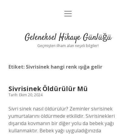
menüyü
Anasayfa
aç
Gizlilik Politikası
Geleneksel Hikaye Günlüğü
Yasal Uyarı
Geçmişten ilham alan neşeli bilgiler!
Hakkımızda
Etiket:
Sivrisinek hangi renk ışığa gelir
Sivrisinek Öldürülür Mü
Tarih: Ekim 20, 2024
Sivri sinek nasıl öldürülür? Zeminler sivrisinek
yumurtalarını öldürmede etkilidir. Sivrisinekleri
dışarıda kovmanın bir diğer yolu da bebek yağı
kullanmaktır. Bebek yağı uyguladığınızda