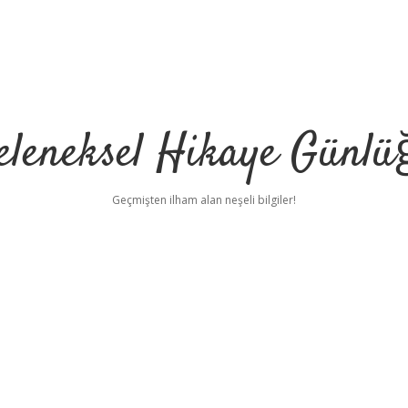
eleneksel Hikaye Günlü
Geçmişten ilham alan neşeli bilgiler!