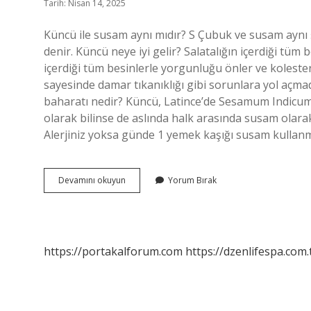
Tarih: Nisan 14, 2025
Küncü ile susam aynı mıdır? S Çubuk ve susam aynı
denir. Küncü neye iyi gelir? Salatalığın içerdiği tüm
içerdiği tüm besinlerle yorgunluğu önler ve koleste
sayesinde damar tıkanıklığı gibi sorunlara yol açma
baharatı nedir? Küncü, Latince’de Sesamum Indicum 
olarak bilinse de aslında halk arasında susam olarak
Alerjiniz yoksa günde 1 yemek kaşığı susam kullanm
Küncü
Devamını okuyun
Yorum Bırak
Bitkisi
Nedir
https://portakalforum.com
https://dzenlifespa.com.