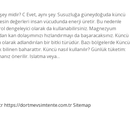
 şey midir? C Evet, aynı şey. Susuzluğa güneydoğuda küncü
 besin değerleri insan vücudunda enerji üretir. Bu nedenle
rol dengeleyici olarak da kullanabilirsiniz. Magnezyum
dan kan dolaşımınızı hızlandırmayı da başaracaksınız. Küncü
olarak adlandırılan bir bitki türüdür. Bazı bölgelerde Küncü
 bilinen baharattır. Küncü nasıl kullanılır? Günlük tüketim:
anız önerilir. Islatma veya…
tr
https://dortmevsimtente.com.tr
Sitemap