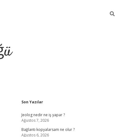
ğü
Sidebar
Son Yazılar
ilbet giriş 
Jeolog nedir ne iş yapar ?
Ağustos 7, 2026
Bağlantı kopyalarsam ne olur ?
Ağustos 6, 2026