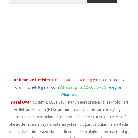
t giriş yap
Reklam ve İletişim:
E-mail:
backlinkpaneli@gmail.com
Teams:
forumhizmeti@gmail.com
Whatsapp: 0262 606 0 726
Telegram:
@karabul
Yasal Uyarı:
Sitemiz, 5651 Sayılı Kanun gereğince Bilgi Teknolojileri
ve İletişim Kurumu (BTK) tarafından onaylanmış bir Yer Sağlayıcı
olarak hizmet vermektedir. Bu nedenle, sitedeki içerikleri proaktif
olarak denetleme veya araştırma yükümlülüğümüz bulunmamaktadır.
Ancak, üyelerimiz yazdıkları içeriklerin sorumluluğunu taşımakta olup,