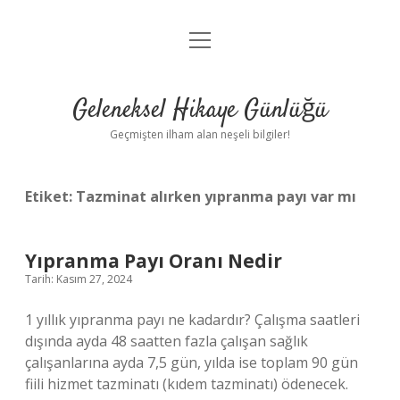
menüyü
Anasayfa
aç
Gizlilik Politikası
Geleneksel Hikaye Günlüğü
Yasal Uyarı
Geçmişten ilham alan neşeli bilgiler!
Hakkımızda
Etiket:
Tazminat alırken yıpranma payı var mı
Yıpranma Payı Oranı Nedir
Tarih: Kasım 27, 2024
1 yıllık yıpranma payı ne kadardır? Çalışma saatleri
dışında ayda 48 saatten fazla çalışan sağlık
çalışanlarına ayda 7,5 gün, yılda ise toplam 90 gün
fiili hizmet tazminatı (kıdem tazminatı) ödenecek.