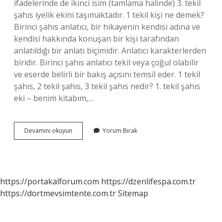
ifadelerinde de ikinci isim (tamlama halinde) 3. tekil
şahıs iyelik ekini taşımaktadır. 1 tekil kişi ne demek?
Birinci şahıs anlatıcı, bir hikayenin kendisi adına ve
kendisi hakkında konuşan bir kişi tarafından
anlatıldığı bir anlatı biçimidir. Anlatıcı karakterlerden
biridir. Birinci şahıs anlatıcı tekil veya çoğul olabilir
ve eserde belirli bir bakış açısını temsil eder. 1 tekil
şahıs, 2 tekil şahıs, 3 tekil şahıs nedir? 1. tekil şahıs
eki – benim kitabım,…
2
Devamını okuyun
Yorum Bırak
Tekil
Kişi
Ne
https://portakalforum.com
https://dzenlifespa.com.tr
https://dortmevsimtente.com.tr
Sitemap