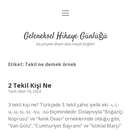
menüyü
Anasayfa
aç
Gizlilik Politikası
Geleneksel Hikaye Günlüğü
Yasal Uyarı
Geçmişten ilham alan neşeli bilgiler!
Hakkımızda
Etiket:
Tekil ne demek örnek
2 Tekil Kişi Ne
Tarih: Ekim 18, 2024
3 tekil kişi ne? Türkçede 3. tekil şahıs iyelik eki -ı,-i,-
u,-ü,-sı,-si, -su, -sü biçimindedir. Dolayısıyla “Boğaziçi
Köprüsü” ve “Amik Ovası” örneklerinde olduğu gibi,
“Van Gölü”, “Cumhuriyet Bayramı” ve “İstiklal Marşı”