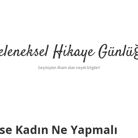
eleneksel Hikaye Günlü
Geçmişten ilham alan neşeli bilgiler!
rse Kadın Ne Yapmalı