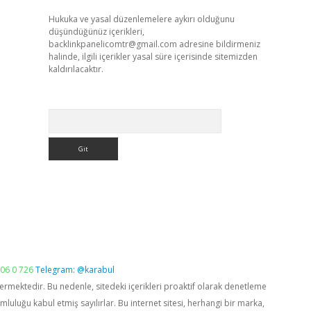
Hukuka ve yasal düzenlemelere aykırı olduğunu
düşündüğünüz içerikleri,
backlinkpanelicomtr@gmail.com
adresine bildirmeniz
halinde, ilgili içerikler yasal süre içerisinde sitemizden
kaldırılacaktır.
Arama
06 0 726
Telegram: @karabul
vermektedir. Bu nedenle, sitedeki içerikleri proaktif olarak denetleme
luğu kabul etmiş sayılırlar. Bu internet sitesi, herhangi bir marka,