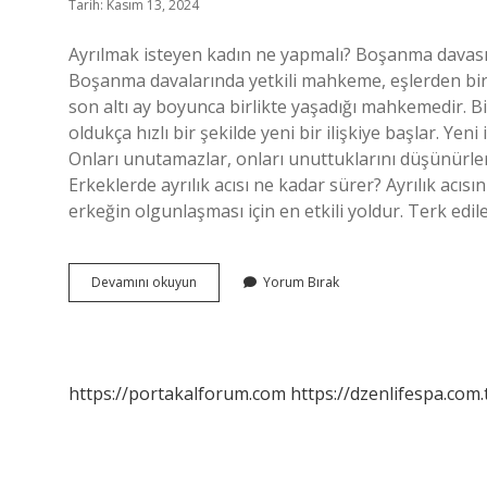
Tarih: Kasım 13, 2024
Ayrılmak isteyen kadın ne yapmalı? Boşanma davas
Boşanma davalarında yetkili mahkeme, eşlerden bi
son altı ay boyunca birlikte yaşadığı mahkemedir. Bi
oldukça hızlı bir şekilde yeni bir ilişkiye başlar. Yen
Onları unutamazlar, onları unuttuklarını düşünürler. E
Erkeklerde ayrılık acısı ne kadar sürer? Ayrılık acıs
erkeğin olgunlaşması için en etkili yoldur. Terk edil
Erkek
Devamını okuyun
Yorum Bırak
Ayrılmak
Isterse
Kadın
Ne
Yapmalı
https://portakalforum.com
https://dzenlifespa.com.