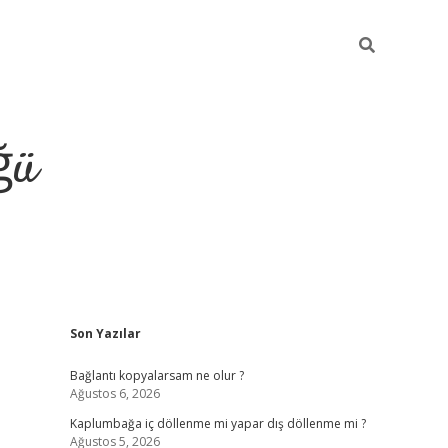
ğü
Sidebar
Son Yazılar
ilbet giriş y
Bağlantı kopyalarsam ne olur ?
Ağustos 6, 2026
Kaplumbağa iç döllenme mi yapar dış döllenme mi ?
Ağustos 5, 2026