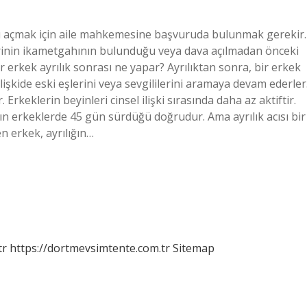
ı açmak için aile mahkemesine başvuruda bulunmak gerekir.
rinin ikametgahının bulunduğu veya dava açılmadan önceki
r erkek ayrılık sonrası ne yapar? Ayrılıktan sonra, bir erkek
i ilişkide eski eşlerini veya sevgililerini aramaya devam ederler
rkeklerin beyinleri cinsel ilişki sırasında daha az aktiftir.
ının erkeklerde 45 gün sürdüğü doğrudur. Ama ayrılık acısı bir
en erkek, ayrılığın…
tr
https://dortmevsimtente.com.tr
Sitemap