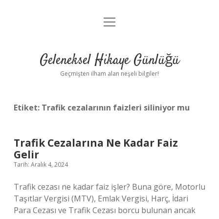
menüyü
Anasayfa
aç
Gizlilik Politikası
Geleneksel Hikaye Günlüğü
Yasal Uyarı
Geçmişten ilham alan neşeli bilgiler!
Hakkımızda
Etiket:
Trafik cezalarının faizleri siliniyor mu
Trafik Cezalarına Ne Kadar Faiz
Gelir
Tarih: Aralık 4, 2024
Trafik cezası ne kadar faiz işler? Buna göre, Motorlu
Taşıtlar Vergisi (MTV), Emlak Vergisi, Harç, İdari
Para Cezası ve Trafik Cezası borcu bulunan ancak