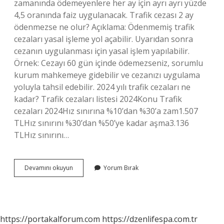
zamanında ödemeyenlere her ay için ayrı ayrı yüzde
4,5 oranında faiz uygulanacak. Trafik cezası 2 ay
ödenmezse ne olur? Açıklama: Ödenmemiş trafik
cezaları yasal işleme yol açabilir. Uyarıdan sonra
cezanın uygulanması için yasal işlem yapılabilir.
Örnek: Cezayı 60 gün içinde ödemezseniz, sorumlu
kurum mahkemeye gidebilir ve cezanızı uygulama
yoluyla tahsil edebilir. 2024 yılı trafik cezaları ne
kadar? Trafik cezaları listesi 2024Konu Trafik
cezaları 2024Hız sınırına %10’dan %30’a zam1.507
TLHız sınırını %30’dan %50’ye kadar aşma3.136
TLHız sınırını…
Trafik
Devamını okuyun
Yorum Bırak
Cezalarına
Ne
Kadar
Faiz
Gelir
https://portakalforum.com
https://dzenlifespa.com.tr