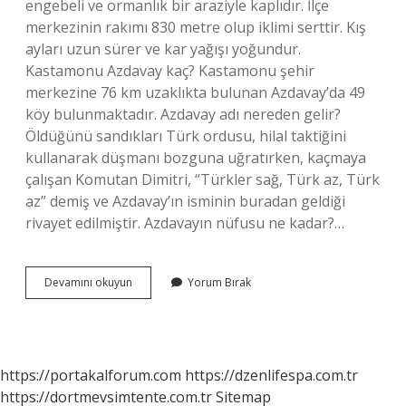
engebeli ve ormanlık bir araziyle kaplıdır. İlçe
merkezinin rakımı 830 metre olup iklimi serttir. Kış
ayları uzun sürer ve kar yağışı yoğundur.
Kastamonu Azdavay kaç? Kastamonu şehir
merkezine 76 km uzaklıkta bulunan Azdavay’da 49
köy bulunmaktadır. Azdavay adı nereden gelir?
Öldüğünü sandıkları Türk ordusu, hilal taktiğini
kullanarak düşmanı bozguna uğratırken, kaçmaya
çalışan Komutan Dimitri, “Türkler sağ, Türk az, Türk
az” demiş ve Azdavay’ın isminin buradan geldiği
rivayet edilmiştir. Azdavayın nüfusu ne kadar?…
Azdavay
Devamını okuyun
Yorum Bırak
Nüfusu
Ne
Kadar
https://portakalforum.com
https://dzenlifespa.com.tr
https://dortmevsimtente.com.tr
Sitemap