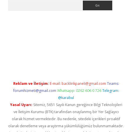
Arama
et giriş yap
Reklam ve İletişim:
E-mail:
backlinkpaneli@gmail.com
Teams:
forumhizmeti@gmail.com
Whatsapp: 0262 606 0 726
Telegram:
@karabul
Yasal Uyarı:
Sitemiz, 5651 Sayılı Kanun gereğince Bilgi Teknolojileri
ve İletişim Kurumu (BTK) tarafından onaylanmış bir Yer Sağlayıcı
olarak hizmet vermektedir. Bu nedenle, sitedeki içerikleri proaktif
olarak denetleme veya araştırma yükümlülüğümüz bulunmamaktadır.