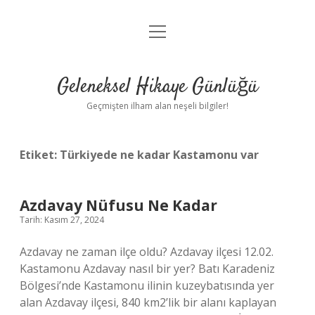
menüyü
Anasayfa
aç
Gizlilik Politikası
Geleneksel Hikaye Günlüğü
Yasal Uyarı
Geçmişten ilham alan neşeli bilgiler!
Hakkımızda
Etiket:
Türkiyede ne kadar Kastamonu var
Azdavay Nüfusu Ne Kadar
Tarih: Kasım 27, 2024
Azdavay ne zaman ilçe oldu? Azdavay ilçesi 12.02.
Kastamonu Azdavay nasıl bir yer? Batı Karadeniz
Bölgesi’nde Kastamonu ilinin kuzeybatısında yer
alan Azdavay ilçesi, 840 km2’lik bir alanı kaplayan